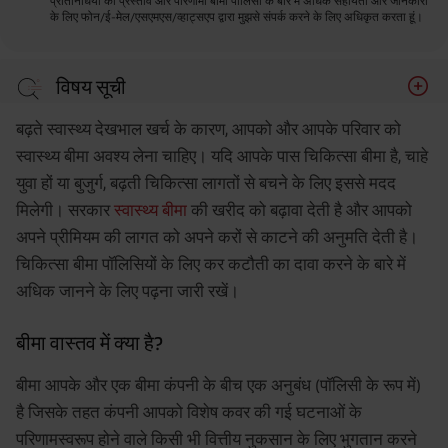
प्रतिनिधियों को प्रस्ताव और परिणामी बीमा पॉलिसी के बारे में अधिक सहायता और जानकारी
के लिए फोन/ई-मेल/एसएमएस/व्हाट्सएप द्वारा मुझसे संपर्क करने के लिए अधिकृत करता हूं।
विषय सूची
बीमा वास्तव में क्या है?
बढ़ते स्वास्थ्य देखभाल खर्च के कारण, आपको और आपके परिवार को
जीवन बीमा के कर लाभ*
स्वास्थ्य बीमा अवश्य लेना चाहिए। यदि आपके पास चिकित्सा बीमा है, चाहे
युवा हों या बुजुर्ग, बढ़ती चिकित्सा लागतों से बचने के लिए इससे मदद
स्वास्थ्य बीमा करों से लाभ
मिलेगी। सरकार
स्वास्थ्य बीमा
की खरीद को बढ़ावा देती है और आपको
मैं अपनी स्वास्थ्य बीमा पॉलिसी के लिए कर लाभ* का दावा कैसे कर
अपने प्रीमियम की लागत को अपने करों से काटने की अनुमति देती है।
सकता हूं?
चिकित्सा बीमा पॉलिसियों के लिए कर कटौती का दावा करने के बारे में
चिकित्सा बीमा कर कटौती के लिए पात्रता
अधिक जानने के लिए पढ़ना जारी रखें।
दीर्घकालिक स्वास्थ्य बीमा के लिए कर लाभ*
बीमा वास्तव में क्या है?
स्वास्थ्य बीमा प्रीमियम का भुगतान
चिकित्सा बीमा के लिए कर कटौती का उपयोग करने के लाभ
बीमा आपके और एक बीमा कंपनी के बीच एक अनुबंध (पॉलिसी के रूप में)
है जिसके तहत कंपनी आपको विशेष कवर की गई घटनाओं के
जीवन और स्वास्थ्य बीमा पॉलिसियों पर कर छूट का दावा करने से
संबंधित शर्तें
परिणामस्वरूप होने वाले किसी भी वित्तीय नुकसान के लिए भुगतान करने