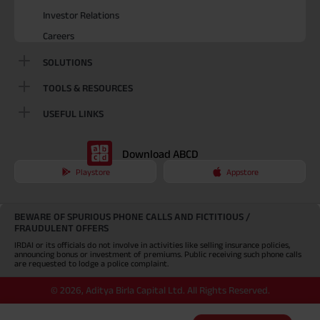
Investor Relations
Careers
SOLUTIONS
TOOLS & RESOURCES
USEFUL LINKS
Download ABCD
Playstore
Appstore
BEWARE OF SPURIOUS PHONE CALLS AND FICTITIOUS /
FRAUDULENT OFFERS
IRDAI or its officials do not involve in activities like selling insurance policies,
announcing bonus or investment of premiums. Public receiving such phone calls
are requested to lodge a police complaint.
©
2026
,
Aditya Birla Capital Ltd. All Rights Reserved.
An Aditya Birla Group company