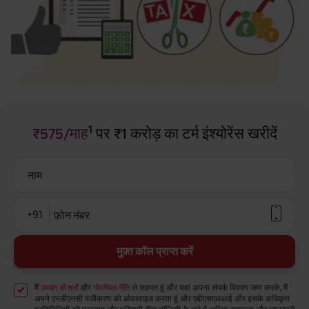
1
₹575/माह
पर ₹1 करोड़ का टर्म इंश्योरेंस खरीदें
नाम
+91
फ़ोन नंबर
मुफ़्त कॉल प्राप्त करें
मैं
और
से सहमत हूं और यहां अपना संपर्क विवरण जमा करके, मैं
उपयोग की शर्तों
गोपनीयता नीति
अपने एनडीएनसी पंजीकरण को ओवरराइड करता हूं और एबीएसएलआई और इसके अधिकृत