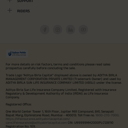
SUPPORT
RIDERS
For more details on risk factors, terms and conditions please read sales
prospectus carefully before concluding the sale.
Trade Logo "Aditya Birla Capital" displayed above is owned by ADITYA BIRLA
MANAGEMENT CORPORATION PRIVATE LIMITED (Trademark Owner) and used by
ADITYA BIRLA SUN LIFE INSURANCE COMPANY LIMITED (ABSLI) under the license.
Aditya Birla Sun Life Insurance Company Limited, Registered with Insurance
Regulatory & Development Authority of India (IRDAI) as Life Insurance
Company.
Registered Office:
One World Center Tower 1, 16th Floor, Jupiter Mill Compound, 841, Senapati
Bapat Marg, Elphinstone Road, Mumbai - 400013. Toll free no.
1800-270-7000
.
https://lifeinsurance.adityabirlacapital.com/
care.lifeinsurance@adityabirlacapital.com
CIN: U99999MH2000PLC128110
Registration No. 109.