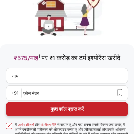
1
₹575/माह
पर ₹1 करोड़ का टर्म इंश्योरेंस खरीदें
नाम
+91
फ़ोन नंबर
मुफ़्त कॉल प्राप्त करें
मैं
और
से सहमत हूं और यहां अपना संपर्क विवरण जमा करके, मैं
उपयोग की शर्तों
गोपनीयता नीति
अपने एनडीएनसी पंजीकरण को ओवरराइड करता हूं और एबीएसएलआई और इसके अधिकृत