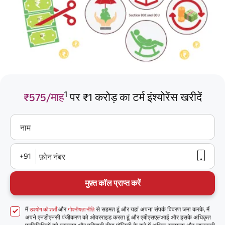
1
₹575/माह
पर ₹1 करोड़ का टर्म इंश्योरेंस खरीदें
नाम
+91
फ़ोन नंबर
मुफ़्त कॉल प्राप्त करें
मैं
और
से सहमत हूं और यहां अपना संपर्क विवरण जमा करके, मैं
उपयोग की शर्तों
गोपनीयता नीति
अपने एनडीएनसी पंजीकरण को ओवरराइड करता हूं और एबीएसएलआई और इसके अधिकृत