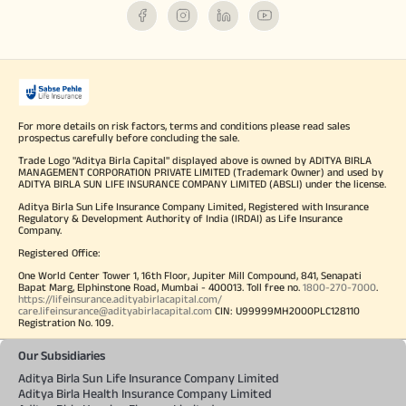
For more details on risk factors, terms and conditions please read sales
prospectus carefully before concluding the sale.
Trade Logo "Aditya Birla Capital" displayed above is owned by ADITYA BIRLA
MANAGEMENT CORPORATION PRIVATE LIMITED (Trademark Owner) and used by
ADITYA BIRLA SUN LIFE INSURANCE COMPANY LIMITED (ABSLI) under the license.
Aditya Birla Sun Life Insurance Company Limited, Registered with Insurance
Regulatory & Development Authority of India (IRDAI) as Life Insurance
Company.
Registered Office:
One World Center Tower 1, 16th Floor, Jupiter Mill Compound, 841, Senapati
Bapat Marg, Elphinstone Road, Mumbai - 400013. Toll free no.
1800-270-7000
.
https://lifeinsurance.adityabirlacapital.com/
care.lifeinsurance@adityabirlacapital.com
CIN: U99999MH2000PLC128110
Registration No. 109.
Our Subsidiaries
Aditya Birla Sun Life Insurance Company Limited
Aditya Birla Health Insurance Company Limited