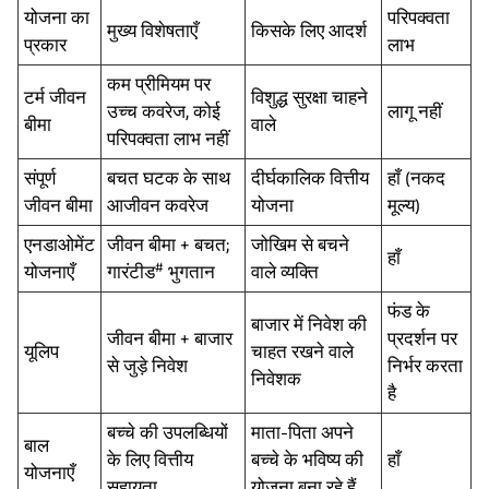
योजना का
परिपक्वता
मुख्य विशेषताएँ
किसके लिए आदर्श
प्रकार
लाभ
कम प्रीमियम पर
टर्म जीवन
विशुद्ध सुरक्षा चाहने
उच्च कवरेज, कोई
लागू नहीं
बीमा
वाले
परिपक्वता लाभ नहीं
संपूर्ण
बचत घटक के साथ
दीर्घकालिक वित्तीय
हाँ (नकद
जीवन बीमा
आजीवन कवरेज
योजना
मूल्य)
एनडाओमेंट
जीवन बीमा + बचत;
जोखिम से बचने
हाँ
#
योजनाएँ
गारंटीड
भुगतान
वाले व्यक्ति
फंड के
बाजार में निवेश की
जीवन बीमा + बाजार
प्रदर्शन पर
यूलिप
चाहत रखने वाले
से जुड़े निवेश
निर्भर करता
निवेशक
है
बच्चे की उपलब्धियों
माता-पिता अपने
बाल
के लिए वित्तीय
बच्चे के भविष्य की
हाँ
योजनाएँ
सहायता
योजना बना रहे हैं