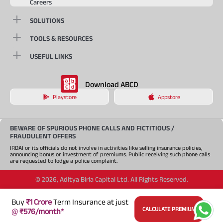
Careers
SOLUTIONS
TOOLS & RESOURCES
USEFUL LINKS
Download ABCD
Playstore
Appstore
BEWARE OF SPURIOUS PHONE CALLS AND FICTITIOUS /
FRAUDULENT OFFERS
IRDAI or its officials do not involve in activities like selling insurance policies,
announcing bonus or investment of premiums. Public receiving such phone calls
are requested to lodge a police complaint.
©
2026
,
Aditya Birla Capital Ltd. All Rights Reserved.
An Aditya Birla Group company
Buy
₹1 Crore
Term Insurance at just
CALCULATE PREMIUM
@
₹576/month*