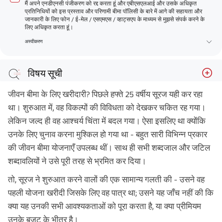
मैं अपने एनडीएनसी पंजीकरण को रद्द करता हूं और एबीएसएलआई और उसके अधिकृत
प्रतिनिधियों को इस प्रस्ताव और परिणामी बीमा पॉलिसी के बारे में आगे की सहायता और
जानकारी के लिए फोन / ई-मेल / एसएमएस / व्हाट्सएप के माध्यम से मुझसे संपर्क करने के
लिए अधिकृत करता हूं।
अस्वीकरण
विषय सूची
अपनी आवश्यकताओं को पहचानें
जीवन बीमा के लिए खरीदारी? पिछले हफ्ते 25 वर्षीय सूरज यही कर रहा
विभिन्न प्रकार की जीवन बीमा योजनाओं को समझें
था। शुरुआत में, वह विकल्पों की विविधता को देखकर चकित रह गया।
लेकिन जल्द ही वह आश्चर्य चिंता में बदल गया। ऐसा इसलिए था क्योंकि
उन योजनाओं की तुलना करें जो आपके लिए सही लगती हैं
उनके लिए चुनाव करना मुश्किल हो गया था - बहुत सारी विभिन्न प्रकार
बीमाकर्ता को जानें
की जीवन बीमा योजनाएँ उपलब्ध थीं। साथ ही सभी शब्दजाल और जटिल
अंतिम शब्द
शब्दावलियों ने उसे पूरी तरह से भ्रमित कर दिया।
तो, सूरज ने शुरुआत करने वालों की एक सामान्य गलती की - उसने वह
पहली योजना खरीदी जिसके लिए वह पात्र था; उसने यह जाँच नहीं की कि
क्या यह उनकी सभी आवश्यकताओं को पूरा करता है, या क्या प्रीमियम
उनके बजट के भीतर है।