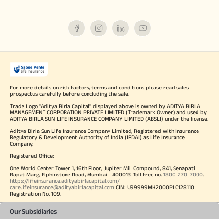
For more details on risk factors, terms and conditions please read sales
prospectus carefully before concluding the sale.
Trade Logo "Aditya Birla Capital" displayed above is owned by ADITYA BIRLA
MANAGEMENT CORPORATION PRIVATE LIMITED (Trademark Owner) and used by
ADITYA BIRLA SUN LIFE INSURANCE COMPANY LIMITED (ABSLI) under the license.
Aditya Birla Sun Life Insurance Company Limited, Registered with Insurance
Regulatory & Development Authority of India (IRDAI) as Life Insurance
Company.
Registered Office:
One World Center Tower 1, 16th Floor, Jupiter Mill Compound, 841, Senapati
Bapat Marg, Elphinstone Road, Mumbai - 400013. Toll free no.
1800-270-7000
.
https://lifeinsurance.adityabirlacapital.com/
care.lifeinsurance@adityabirlacapital.com
CIN: U99999MH2000PLC128110
Registration No. 109.
Our Subsidiaries