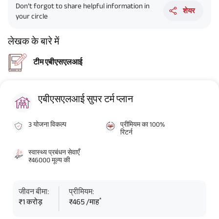
Don’t forgot to share helpful information in
शेयर
your circle
लेखक के बारे में
टीम एबीएसएलआई
एबीएसएलआई सुपर टर्म प्लान
3 योजना विकल्प
प्रीमियम का 100%
रिटर्न
स्वास्थ्य प्रबंधन सेवाएँ
₹46000 मूल्य की
जीवन बीमा:
प्रीमियम:
*
₹1 करोड़
₹465 /माह