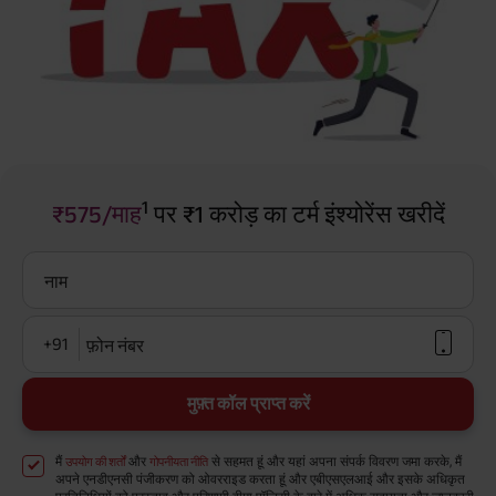
1
₹575/माह
पर ₹1 करोड़ का टर्म इंश्योरेंस खरीदें
नाम
+91
फ़ोन नंबर
मुफ़्त कॉल प्राप्त करें
मैं
और
से सहमत हूं और यहां अपना संपर्क विवरण जमा करके, मैं
उपयोग की शर्तों
गोपनीयता नीति
अपने एनडीएनसी पंजीकरण को ओवरराइड करता हूं और एबीएसएलआई और इसके अधिकृत