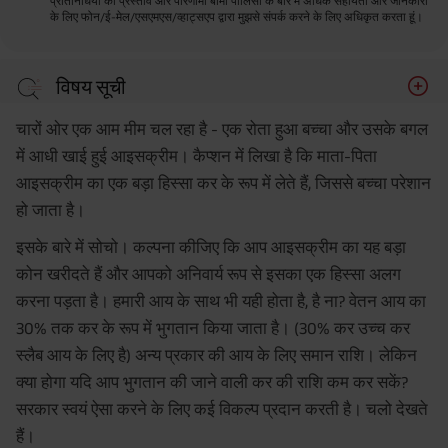
प्रतिनिधियों को प्रस्ताव और परिणामी बीमा पॉलिसी के बारे में अधिक सहायता और जानकारी
के लिए फोन/ई-मेल/एसएमएस/व्हाट्सएप द्वारा मुझसे संपर्क करने के लिए अधिकृत करता हूं।
विषय सूची
45,000 रुपये तक कर कम करें
चारों ओर एक आम मीम चल रहा है - एक रोता हुआ बच्चा और उसके बगल
15,000 रुपये की अतिरिक्त कर कटौती
में आधी खाई हुई आइसक्रीम। कैप्शन में लिखा है कि माता-पिता
आइसक्रीम का एक बड़ा हिस्सा कर के रूप में लेते हैं, जिससे बच्चा परेशान
स्वास्थ्य बीमा के साथ कर में 30,000 रुपये तक की कटौती
हो जाता है।
कर बचाने के लिए दान करें
इसके बारे में सोचो। कल्पना कीजिए कि आप आइसक्रीम का यह बड़ा
लोन लेकर घर खरीदें और कर बचाएं
कोन खरीदते हैं और आपको अनिवार्य रूप से इसका एक हिस्सा अलग
करना पड़ता है। हमारी आय के साथ भी यही होता है, है ना? वेतन आय का
30% तक कर के रूप में भुगतान किया जाता है। (30% कर उच्च कर
स्लैब आय के लिए है) अन्य प्रकार की आय के लिए समान राशि। लेकिन
क्या होगा यदि आप भुगतान की जाने वाली कर की राशि कम कर सकें?
सरकार स्वयं ऐसा करने के लिए कई विकल्प प्रदान करती है। चलो देखते
हैं।