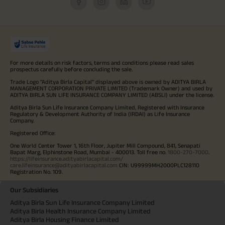
For more details on risk factors, terms and conditions please read sales
prospectus carefully before concluding the sale.
Trade Logo "Aditya Birla Capital" displayed above is owned by ADITYA BIRLA
MANAGEMENT CORPORATION PRIVATE LIMITED (Trademark Owner) and used by
ADITYA BIRLA SUN LIFE INSURANCE COMPANY LIMITED (ABSLI) under the license.
Aditya Birla Sun Life Insurance Company Limited, Registered with Insurance
Regulatory & Development Authority of India (IRDAI) as Life Insurance
Company.
Registered Office:
One World Center Tower 1, 16th Floor, Jupiter Mill Compound, 841, Senapati
Bapat Marg, Elphinstone Road, Mumbai - 400013. Toll free no.
1800-270-7000
.
https://lifeinsurance.adityabirlacapital.com/
care.lifeinsurance@adityabirlacapital.com
CIN: U99999MH2000PLC128110
Registration No. 109.
Our Subsidiaries
Aditya Birla Sun Life Insurance Company Limited
Aditya Birla Health Insurance Company Limited
Aditya Birla Housing Finance Limited