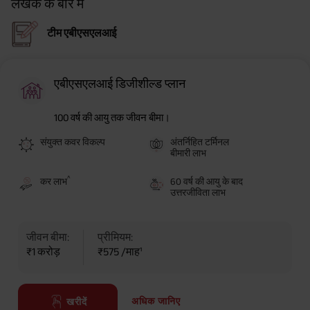
लेखक के बारे में
टीम एबीएसएलआई
एबीएसएलआई डिजीशील्ड प्लान
100 वर्ष की आयु तक जीवन बीमा।
संयुक्त कवर विकल्प
अंतर्निहित टर्मिनल
बीमारी लाभ
^
कर लाभ
60 वर्ष की आयु के बाद
उत्तरजीविता लाभ
जीवन बीमा:
प्रीमियम:
₹1 करोड़
₹575 /माह¹
अधिक जानिए
खरीदें