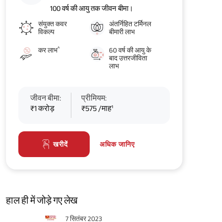
100 वर्ष की आयु तक जीवन बीमा।
संयुक्त कवर
अंतर्निहित टर्मिनल
विकल्प
बीमारी लाभ
^
कर लाभ
60 वर्ष की आयु के
बाद उत्तरजीविता
लाभ
जीवन बीमा:
प्रीमियम:
₹1 करोड़
₹575 /माह¹
अधिक जानिए
खरीदें
हाल ही में जोड़े गए लेख
7 सितंबर 2023