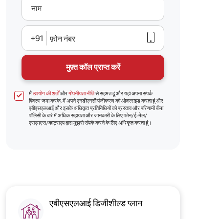
नाम
+91
फ़ोन नंबर
मुफ़्त कॉल प्राप्त करें
मैं
उपयोग की शर्तों
और
गोपनीयता नीति
से सहमत हूं और यहां अपना संपर्क
विवरण जमा करके, मैं अपने एनडीएनसी पंजीकरण को ओवरराइड करता हूं और
एबीएसएलआई और इसके अधिकृत प्रतिनिधियों को प्रस्ताव और परिणामी बीमा
पॉलिसी के बारे में अधिक सहायता और जानकारी के लिए फोन/ई-मेल/
एसएमएस/व्हाट्सएप द्वारा मुझसे संपर्क करने के लिए अधिकृत करता हूं।
एबीएसएलआई डिजीशील्ड प्लान