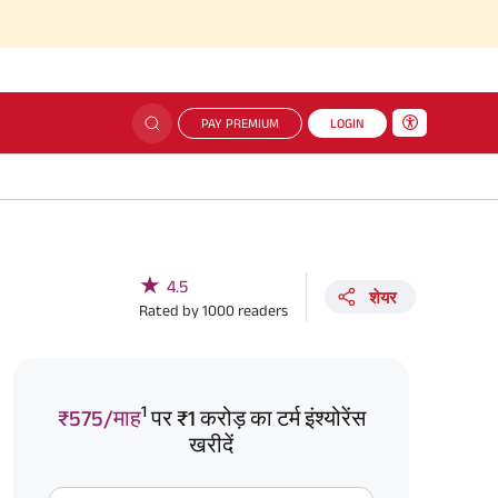
PAY PREMIUM
LOGIN
★
4.5
शेयर
Rated by
1000
readers
1
₹575/माह
पर ₹1 करोड़ का टर्म इंश्योरेंस
खरीदें