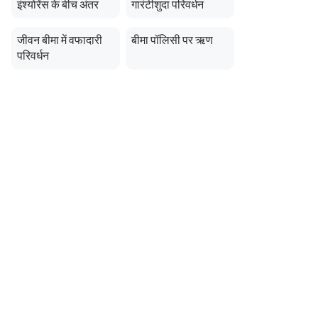
इंश्योरेंस के बीच अंतर
गारंटीशुदा परिवर्धन
जीवन बीमा में वफादारी
बीमा पॉलिसी पर ऋण
परिवर्धन