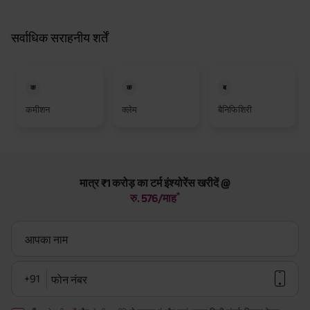
सर्वाधिक सराहनीय शर्तें
क
क
ब
कमीशन
क्लेम
बैनिफिशिरी
मात्र ₹1 करोड़ का टर्म इंश्योरेंस खरीदें @
*
रु. 576/माह
आपका नाम
+91
फोन नंबर