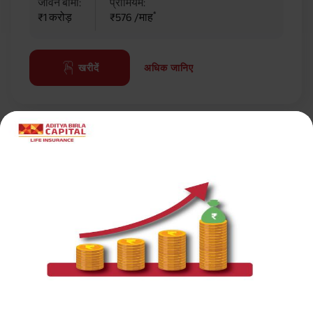
जीवन बीमा:
प्रीमियम:
*
₹1 करोड़
₹576 /माह
अधिक जानिए
खरीदें
सर्वाधिक लोकप्रिय कैलकुलेटर
इनकम टैक्स कैलकुलेटर
टर्म इन्शुरन्स प्रीमियम कैलकुलेटर
बाल भविष्य योजना कैलकुलेटर