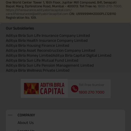
One World Center Tower 1, 16th Floor, Jupiter Mill Compound, 841, Senapati
Bapat Marg, Elphinstone Road, Mumbai - 400013. Toll free no.
1800-270-7000
.
https://lifeinsurance.adityabirlacapital.com/
care.lifeinsurance@adityabirlacapital.com
CIN: U99999MH2000PLC128110
Registration No. 109.
Our Subsidiaries
Aditya Birla Sun Life Insurance Company Limited
Aditya Birla Health Insurance Company Limited
Aditya Birla Housing Finance Limited
Aditya Birla Asset Reconstruction Company Limited
Aditya Birla Money Limited
Aditya Birla Capital Digital Limited
Aditya Birla Sun Life Mutual Fund Limited
Aditya Birla Sun Life Pension Management Limited
Aditya Birla Wellness Private Limited
Toll Free Number
1800 270 7000
COMPANY
About Us
Locate Us