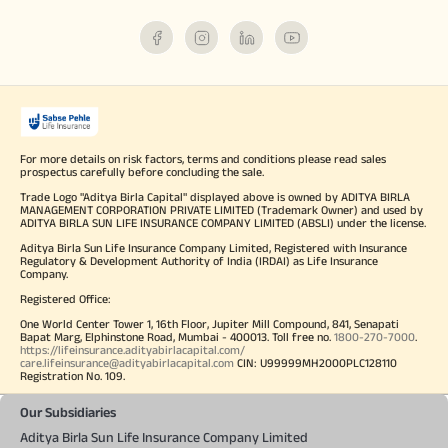
For more details on risk factors, terms and conditions please read sales
prospectus carefully before concluding the sale.
Trade Logo "Aditya Birla Capital" displayed above is owned by ADITYA BIRLA
MANAGEMENT CORPORATION PRIVATE LIMITED (Trademark Owner) and used by
ADITYA BIRLA SUN LIFE INSURANCE COMPANY LIMITED (ABSLI) under the license.
Aditya Birla Sun Life Insurance Company Limited, Registered with Insurance
Regulatory & Development Authority of India (IRDAI) as Life Insurance
Company.
Registered Office:
One World Center Tower 1, 16th Floor, Jupiter Mill Compound, 841, Senapati
Bapat Marg, Elphinstone Road, Mumbai - 400013. Toll free no.
1800-270-7000
.
https://lifeinsurance.adityabirlacapital.com/
care.lifeinsurance@adityabirlacapital.com
CIN: U99999MH2000PLC128110
Registration No. 109.
Our Subsidiaries
Aditya Birla Sun Life Insurance Company Limited