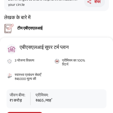
शेयर
your circle
लेखक के बारे में
टीम एबीएसएलआई
एबीएसएलआई सुपर टर्म प्लान
3 योजना विकल्प
प्रीमियम का 100%
रिटर्न
स्वास्थ्य प्रबंधन सेवाएँ
₹46000 मूल्य की
जीवन बीमा:
प्रीमियम:
*
₹1 करोड़
₹465 /माह