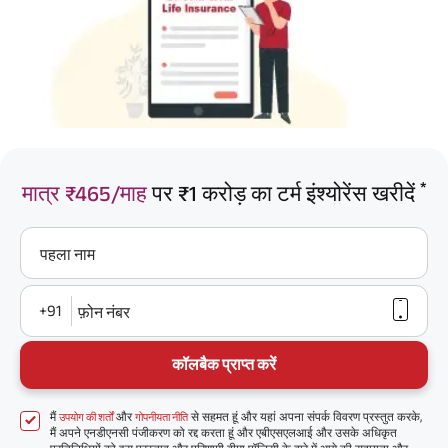
*
मात्र ₹465/माह
पर ₹1 करोड़ का टर्म इंश्योरेंस खरीदें
पहला नाम
+91
फ़ोन नंबर
कॉलबैक प्राप्त करें
मैं
और
से सहमत हूं और यहां अपना संपर्क विवरण प्रस्तुत करके,
उपयोग की शर्तों
गोपनीयता नीति
मैं अपने एनडीएनसी पंजीकरण को रद्द करता हूं और एबीएसएलआई और उसके अधिकृत