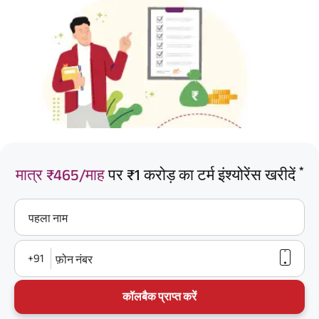
*
मात्र ₹465/माह
पर ₹1 करोड़ का टर्म इंश्योरेंस खरीदें
पहला नाम
+91
फ़ोन नंबर
कॉलबैक प्राप्त करें