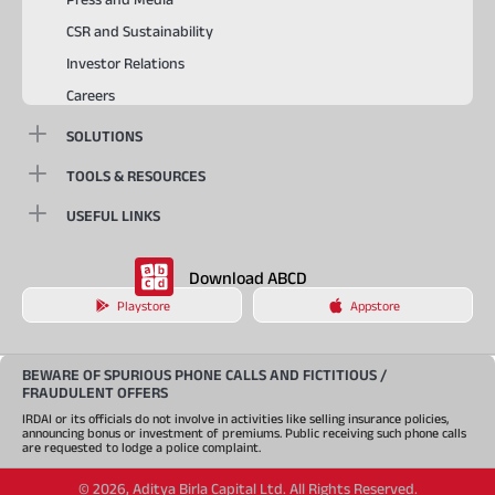
CSR and Sustainability
Investor Relations
Careers
SOLUTIONS
TOOLS & RESOURCES
USEFUL LINKS
Download ABCD
Playstore
Appstore
BEWARE OF SPURIOUS PHONE CALLS AND FICTITIOUS /
FRAUDULENT OFFERS
IRDAI or its officials do not involve in activities like selling insurance policies,
announcing bonus or investment of premiums. Public receiving such phone calls
are requested to lodge a police complaint.
©
2026
,
Aditya Birla Capital Ltd. All Rights Reserved.