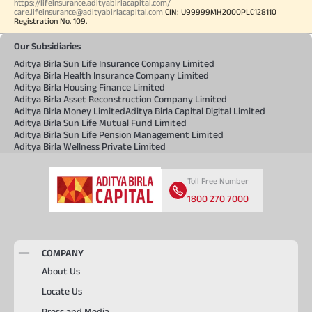
https://lifeinsurance.adityabirlacapital.com/
care.lifeinsurance@adityabirlacapital.com
CIN: U99999MH2000PLC128110
Registration No. 109.
Our Subsidiaries
Aditya Birla Sun Life Insurance Company Limited
Aditya Birla Health Insurance Company Limited
Aditya Birla Housing Finance Limited
Aditya Birla Asset Reconstruction Company Limited
Aditya Birla Money Limited
Aditya Birla Capital Digital Limited
Aditya Birla Sun Life Mutual Fund Limited
Aditya Birla Sun Life Pension Management Limited
Aditya Birla Wellness Private Limited
Toll Free Number
1800 270 7000
COMPANY
About Us
Locate Us
Press and Media