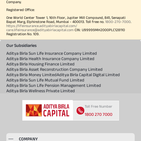
Company.
Registered Office:
One World Center Tower 1, 16th Floor, Jupiter Mill Compound, 841, Senapati
Bapat Marg, Elphinstone Road, Mumbai - 400013. Toll free no.
1800-270-7000
.
https://lifeinsurance.adityabirlacapital.com/
care.lifeinsurance@adityabirlacapital.com
CIN: U99999MH2000PLC128110
Registration No. 109.
Our Subsidiaries
Aditya Birla Sun Life Insurance Company Limited
Aditya Birla Health Insurance Company Limited
Aditya Birla Housing Finance Limited
Aditya Birla Asset Reconstruction Company Limited
Aditya Birla Money Limited
Aditya Birla Capital Digital Limited
Aditya Birla Sun Life Mutual Fund Limited
Aditya Birla Sun Life Pension Management Limited
Aditya Birla Wellness Private Limited
Toll Free Number
1800 270 7000
COMPANY