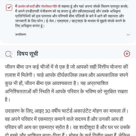
मैं
और
से सहमत हूं और यहां अपना संपर्क विवरण प्रस्तुत करके,
उपयोग की शर्तों
गोपनीयता नीति
मैं अपने एनडीएनसी पंजीकरण को रद्द करता हूं और एबीएसएलआई और उसके अधिकृत
प्रतिनिधियों को इस प्रस्ताव और परिणामी बीमा पॉलिसी के बारे में आगे की सहायता और
जानकारी के लिए फोन / ई-मेल / एसएमएस / व्हाट्सएप के माध्यम से मुझसे संपर्क करने के
लिए अधिकृत करता हूं।
अस्वीकरण
विषय सूची
01 टर्म बीमा चुनने पर विचार करें
जीवन बीमा उन कई चीजों में से एक है जो आपको सही वित्तीय योजना की
02 कोशिश करें और जीवन में पहले ही बीमा खरीद लें
तलाश में मिलेगी। चाहे आपके दीर्घकालिक लक्ष्य और अल्पकालिक सपने
कुछ भी हों, जीवन बीमा एक आवश्यकता है। यह अप्रत्याशित
03 सुनिश्चित करें कि आप विभिन्न बीमा योजनाओं की तुलना करें
अनिश्चितताओं की स्थिति में आपके परिवार के भविष्य को सुरक्षित रखता
04 सुनिश्चित करें कि आप एक स्वस्थ जीवनशैली बनाए रखें
है।
05 ऑनलाइन योजनाओं की जाँच करें
उदाहरण के लिए, आइए 30 वर्षीय चार्टर्ड अकाउंटेंट मोहन का मामला लें।
अंतिम शब्द
वह अपने परिवार में एकमात्र कमाने वाले सदस्य हैं और उनकी आय ही
परिवार की आय का एकमात्र स्रोत है। वह शादीशुदा है और घर पर उसके
दो बच्चे और आश्रित माता-पिता हैं। मोहन के कई वित्तीय लक्ष्य हैं, लेकिन