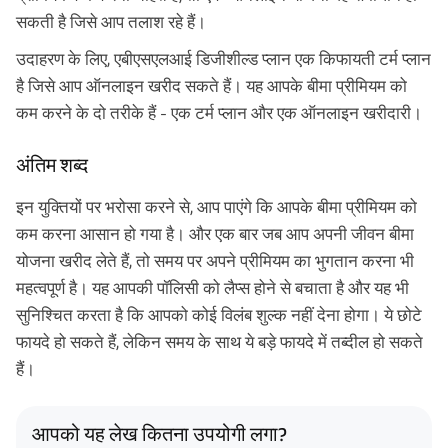
सकती है जिसे आप तलाश रहे हैं।
उदाहरण के लिए, एबीएसएलआई डिजीशील्ड प्लान एक किफायती टर्म प्लान
Plan Smarter, Live Better!
है जिसे आप ऑनलाइन खरीद सकते हैं। यह आपके बीमा प्रीमियम को
कम करने के दो तरीके हैं - एक टर्म प्लान और एक ऑनलाइन खरीदारी।
Full Name
अंतिम शब्द
+91
Phone Number
इन युक्तियों पर भरोसा करने से, आप पाएंगे कि आपके बीमा प्रीमियम को
कम करना आसान हो गया है। और एक बार जब आप अपनी जीवन बीमा
GET A CALL BACK!
योजना खरीद लेते हैं, तो समय पर अपने प्रीमियम का भुगतान करना भी
I agree to the
Terms of Usage
and
Privacy Policy
and by submitting my
महत्वपूर्ण है। यह आपकी पॉलिसी को लैप्स होने से बचाता है और यह भी
contact details here, I override my NDNC registration and authorize ABSLI
and its authorized representatives to contact me by phone/e-
सुनिश्चित करता है कि आपको कोई विलंब शुल्क नहीं देना होगा। ये छोटे
mail/SMS/WhatsApp for further assistance and information about this
फायदे हो सकते हैं, लेकिन समय के साथ ये बड़े फायदे में तब्दील हो सकते
proposal and resulting insurance policy.
Disclaimer
: ABSLI Nishchit Aayush Plan (UIN No 109N137V12) is a non-linked
हैं।
non-participating individual savings life insurance plan.
^ Provided 0 year deferment & Annually in Advance payout frequency is
chosen at the time of inception of the policy. Annually in Advance payout
*
frequency is only available in "Annual" premium payment mode.
Male- 25
आपको यह लेख कितना उपयोगी लगा?
yrs invests in ABSLI Nishchit Aayush Plan with Level Income + Lumpsum