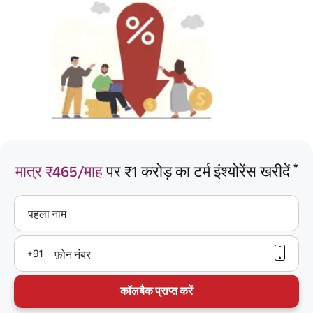
*
मात्र ₹465/माह
पर ₹1 करोड़ का टर्म इंश्योरेंस खरीदें
पहला नाम
+91
फ़ोन नंबर
कॉलबैक प्राप्त करें