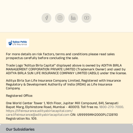
For more details on risk factors, terms and conditions please read sales
prospectus carefully before concluding the sale.
Trade Logo "Aditya Birla Capital" displayed above is owned by ADITYA BIRLA
MANAGEMENT CORPORATION PRIVATE LIMITED (Trademark Owner) and used by
ADITYA BIRLA SUN LIFE INSURANCE COMPANY LIMITED (ABSLI) under the license.
Aditya Birla Sun Life Insurance Company Limited, Registered with Insurance
Regulatory & Development Authority of India (IRDAI) as Life Insurance
Company.
Registered Office:
One World Center Tower 1, 16th Floor, Jupiter Mill Compound, 841, Senapati
Bapat Marg, Elphinstone Road, Mumbai - 400013. Toll free no.
1800-270-7000
.
https://lifeinsurance.adityabirlacapital.com/
care.lifeinsurance@adityabirlacapital.com
CIN: U99999MH2000PLC128110
Registration No. 109.
Our Subsidiaries