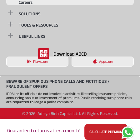
Careers
SOLUTIONS
TOOLS & RESOURCES
USEFUL LINKS
Download ABCD
Playstore
Appstore
BEWARE OF SPURIOUS PHONE CALLS AND FICTITIOUS /
FRAUDULENT OFFERS
IRDAI or its officials do not involve in activities like selling insurance policies,
announcing bonus or investment of premiums. Public receiving such phone calls
are requested to lodge a police complaint.
©
2026
,
Aditya Birla Capital Ltd. All Rights Reserved.
An Aditya Birla Group company
Guaranteed returns after a month
¹
CALCULATE PREMIUM