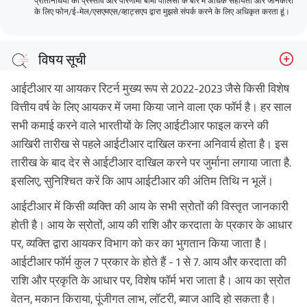
प्रतिनिधियों को प्रस्ताव और परिणामी बीमा पॉलिसी के बारे में अधिक सहायता और जानकारी
के लिए फोन/ई-मेल/एसएमएस/व्हाट्सएप द्वारा मुझसे संपर्क करने के लिए अधिकृत करता हूं।
विषय सूची
आयकर रिटर्न दाखिल करने की अंतिम तिथि क्या है?
आईटीआर या आयकर रिटर्न मुख्य रूप से 2022-2023 जैसे किसी विशेष
आयकर रिटर्न दाखिल करने की उल्लेखनीय तारीखें - H2
वित्तीय वर्ष के लिए आयकर में जमा किया जाने वाला एक फॉर्म है। हर साल
सभी कमाई करने वाले भारतीयों के लिए आईटीआर फाइल करने की
अग्रिम कर किश्तों का भुगतान करने की नियत तारीख क्या है?
आखिरी तारीख से पहले आईटीआर दाखिल करना अनिवार्य होता है। इस
यदि आप नियत तिथि के भीतर रिटर्न दाखिल करने से चूक गए तो
तारीख के बाद देर से आईटीआर दाखिल करने पर जुर्माना लगाया जाता है.
क्या होगा?
इसलिए, सुनिश्चित करें कि आप आईटीआर की अंतिम तिथि न भूलें।
आईटीआर दाखिल करने संबंधी अक्सर पूछे जाने वाले प्रश्न
आईटीआर में किसी व्यक्ति की आय के सभी स्रोतों की विस्तृत जानकारी
होती है। आय के स्रोतों, आय की राशि और करदाता के प्रकार के आधार
पर, व्यक्ति द्वारा आयकर विभाग को कर का भुगतान किया जाता है।
आईटीआर फॉर्म कुल 7 प्रकार के होते हैं - 1 से 7. आय और करदाता की
राशि और प्रकृति के आधार पर, विशेष फॉर्म भरा जाता है। आय का स्रोत
वेतन, मकान किराया, पूंजीगत लाभ, लॉटरी, ब्याज आदि हो सकता है।