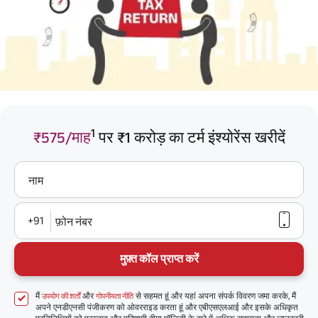
1
₹575/माह
पर ₹1 करोड़ का टर्म इंश्योरेंस खरीदें
नाम
+91
फ़ोन नंबर
मुफ़्त कॉल प्राप्त करें
मैं
और
से सहमत हूं और यहां अपना संपर्क विवरण जमा करके, मैं
उपयोग की शर्तों
गोपनीयता नीति
अपने एनडीएनसी पंजीकरण को ओवरराइड करता हूं और एबीएसएलआई और इसके अधिकृत