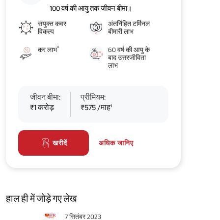
100 वर्ष की आयु तक जीवन बीमा।
संयुक्त कवर
अंतर्निहित टर्मिनल
विकल्प
बीमारी लाभ
^
कर लाभ
60 वर्ष की आयु के
बाद उत्तरजीविता
लाभ
जीवन बीमा:
प्रीमियम:
₹1 करोड़
₹575 /माह¹
अधिक जानिए
खरीदें
हाल ही में जोड़े गए लेख
7 सितंबर 2023