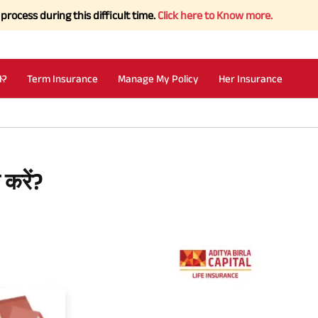
ing this difficult time.
Click here to Know more.
I?
Term Insurance
Manage My Policy
Her Insurance
करें?