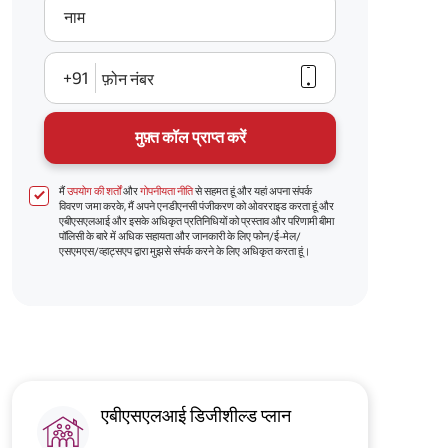
नाम
+91
फ़ोन नंबर
मुफ़्त कॉल प्राप्त करें
मैं
उपयोग की शर्तों
और
गोपनीयता नीति
से सहमत हूं और यहां अपना संपर्क
विवरण जमा करके, मैं अपने एनडीएनसी पंजीकरण को ओवरराइड करता हूं और
एबीएसएलआई और इसके अधिकृत प्रतिनिधियों को प्रस्ताव और परिणामी बीमा
पॉलिसी के बारे में अधिक सहायता और जानकारी के लिए फोन/ई-मेल/
एसएमएस/व्हाट्सएप द्वारा मुझसे संपर्क करने के लिए अधिकृत करता हूं।
एबीएसएलआई डिजीशील्ड प्लान