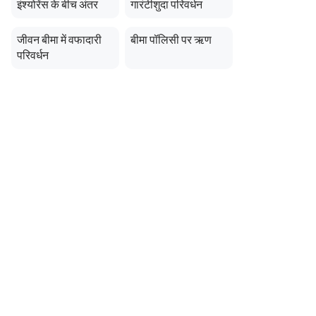
इंश्योरेंस के बीच अंतर
गारंटीशुदा परिवर्धन
जीवन बीमा में वफादारी
बीमा पॉलिसी पर ऋण
परिवर्धन