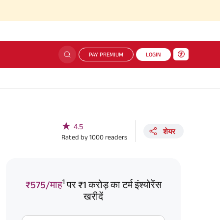
PAY PREMIUM
LOGIN
★
4.5
शेयर
Rated by
1000
readers
1
₹575/माह
पर ₹1 करोड़ का टर्म इंश्योरेंस
खरीदें