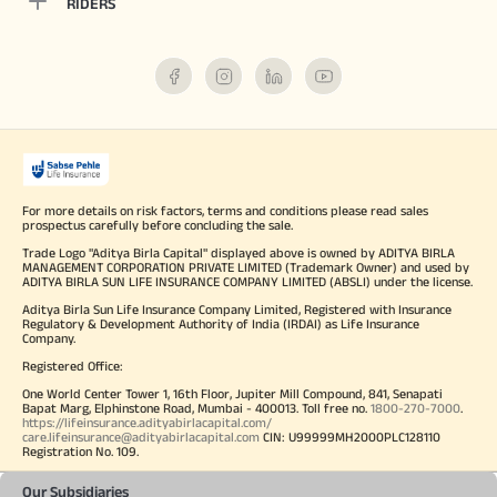
RIDERS
For more details on risk factors, terms and conditions please read sales
prospectus carefully before concluding the sale.
Trade Logo "Aditya Birla Capital" displayed above is owned by ADITYA BIRLA
MANAGEMENT CORPORATION PRIVATE LIMITED (Trademark Owner) and used by
ADITYA BIRLA SUN LIFE INSURANCE COMPANY LIMITED (ABSLI) under the license.
Aditya Birla Sun Life Insurance Company Limited, Registered with Insurance
Regulatory & Development Authority of India (IRDAI) as Life Insurance
Company.
Registered Office:
One World Center Tower 1, 16th Floor, Jupiter Mill Compound, 841, Senapati
Bapat Marg, Elphinstone Road, Mumbai - 400013. Toll free no.
1800-270-7000
.
https://lifeinsurance.adityabirlacapital.com/
care.lifeinsurance@adityabirlacapital.com
CIN: U99999MH2000PLC128110
Registration No. 109.
Our Subsidiaries