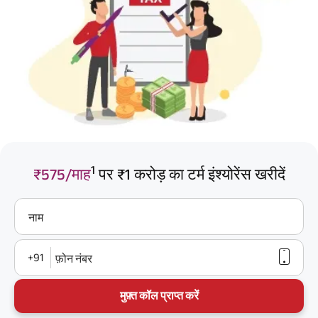
1
₹575/माह
पर ₹1 करोड़ का टर्म इंश्योरेंस खरीदें
नाम
+91
फ़ोन नंबर
मुफ़्त कॉल प्राप्त करें