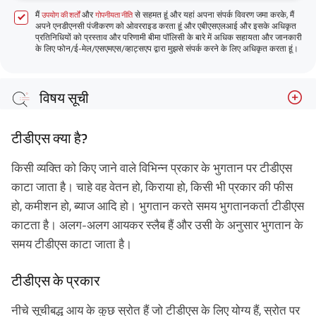
मैं
और
से सहमत हूं और यहां अपना संपर्क विवरण जमा करके, मैं
उपयोग की शर्तों
गोपनीयता नीति
अपने एनडीएनसी पंजीकरण को ओवरराइड करता हूं और एबीएसएलआई और इसके अधिकृत
प्रतिनिधियों को प्रस्ताव और परिणामी बीमा पॉलिसी के बारे में अधिक सहायता और जानकारी
के लिए फोन/ई-मेल/एसएमएस/व्हाट्सएप द्वारा मुझसे संपर्क करने के लिए अधिकृत करता हूं।
विषय सूची
टीडीएस क्या है?
टीडीएस क्या है?
टीडीएस के प्रकार
टीडीएस दरें
किसी व्यक्ति को किए जाने वाले विभिन्न प्रकार के भुगतान पर टीडीएस
काटा जाता है। चाहे वह वेतन हो, किराया हो, किसी भी प्रकार की फीस
नई कर व्यवस्था के अनुसार टीडीएस गणना फार्मूला
हो, कमीशन हो, ब्याज आदि हो। भुगतान करते समय भुगतानकर्ता टीडीएस
देर से टीडीएस भुगतान के लिए ब्याज की गणना कैसे की जाती है?
काटता है। अलग-अलग आयकर स्लैब हैं और उसी के अनुसार भुगतान के
आप करों पर कैसे बचत कर सकते हैं?
समय टीडीएस काटा जाता है।
टीडीएस रिटर्न कैसे और कब दाखिल करें?
टीडीएस के प्रकार
पात्रता मापदंड
नीचे सूचीबद्ध आय के कुछ स्रोत हैं जो टीडीएस के लिए योग्य हैं, स्रोत पर
प्रपत्र आवश्यक