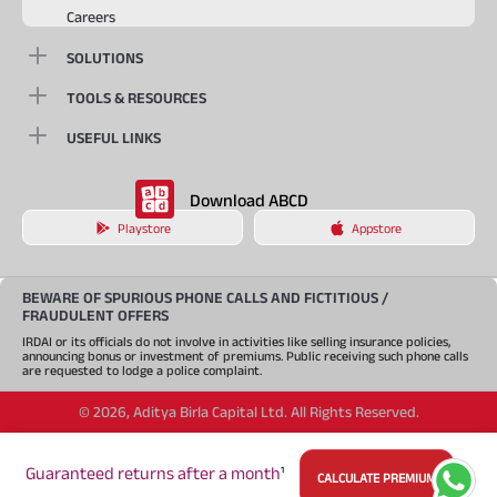
Careers
SOLUTIONS
TOOLS & RESOURCES
USEFUL LINKS
Download ABCD
Playstore
Appstore
BEWARE OF SPURIOUS PHONE CALLS AND FICTITIOUS /
FRAUDULENT OFFERS
IRDAI or its officials do not involve in activities like selling insurance policies,
announcing bonus or investment of premiums. Public receiving such phone calls
are requested to lodge a police complaint.
©
2026
,
Aditya Birla Capital Ltd. All Rights Reserved.
An Aditya Birla Group company
Guaranteed returns after a month
¹
CALCULATE PREMIUM