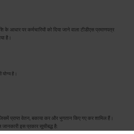
ी राशि के आधार पर कर्मचारियों को दिया जाने वाला टीडीएस प्रमाणपत्र
गया है।
 योग्य है।
Plan Smarter, Live Better!
Full Name
+91
Phone Number
 जिसमें प्राप्त वेतन, बकाया कर और भुगतान किए गए कर शामिल हैं।
 जानकारी इस प्रकार सूचीबद्ध है:
GET A CALL 