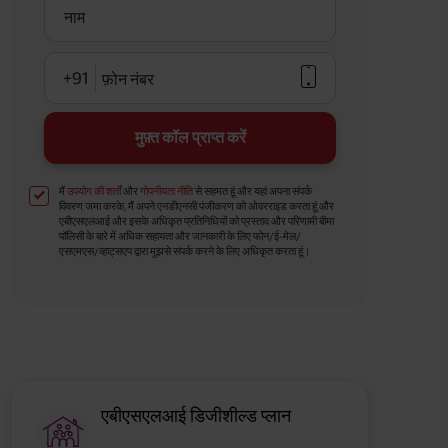
नाम
+91
फ़ोन नंबर
मुफ़्त कॉल प्राप्त करें
मैं
उपयोग की शर्तों
और
गोपनीयता नीति
से सहमत हूं और यहां अपना संपर्क
विवरण जमा करके, मैं अपने एनडीएनसी पंजीकरण को ओवरराइड करता हूं और
एबीएसएलआई और इसके अधिकृत प्रतिनिधियों को प्रस्ताव और परिणामी बीमा
पॉलिसी के बारे में अधिक सहायता और जानकारी के लिए फोन/ई-मेल/
एसएमएस/व्हाट्सएप द्वारा मुझसे संपर्क करने के लिए अधिकृत करता हूं।
एबीएसएलआई डिजीशील्ड प्लान