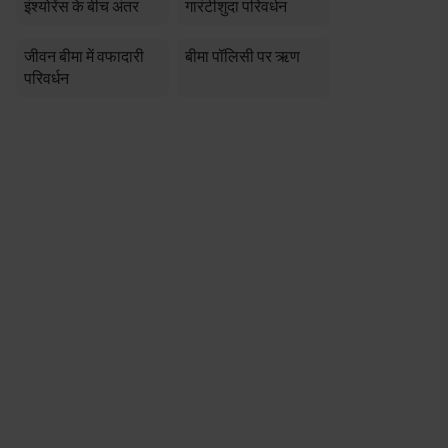
इंश्योरेंस के बीच अंतर
गारंटीशुदा परिवर्धन
जीवन बीमा में वफादारी
बीमा पॉलिसी पर ऋण
परिवर्धन