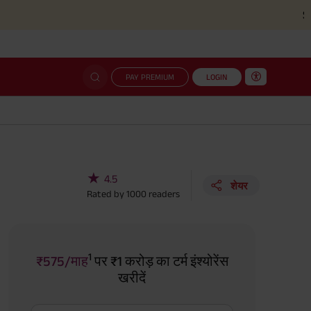
Simplified c
PAY PREMIUM
LOGIN
★
4.5
शेयर
Rated by
1000
readers
1
₹575/माह
पर ₹1 करोड़ का टर्म इंश्योरेंस
खरीदें