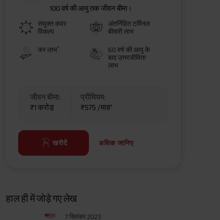
100 वर्ष की आयु तक जीवन बीमा।
संयुक्त कवर
अंतर्निहित टर्मिनल
विकल्प
बीमारी लाभ
^
कर लाभ
60 वर्ष की आयु के
बाद उत्तरजीविता
लाभ
जीवन बीमा:
प्रीमियम:
₹1 करोड़
₹575 /माह¹
अधिक जानिए
खरीदें
हाल ही में जोड़े गए लेख
7 सितंबर 2023