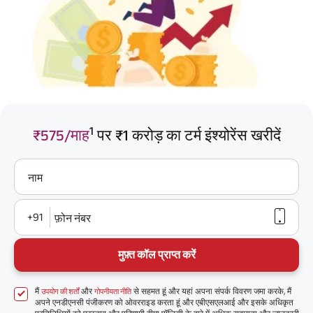
1
₹575/माह
पर ₹1 करोड़ का टर्म इंश्योरेंस खरीदें
नाम
+91
फ़ोन नंबर
मुफ़्त कॉल प्राप्त करें
मैं
और
से सहमत हूं और यहां अपना संपर्क विवरण जमा करके, मैं
उपयोग की शर्तों
गोपनीयता नीति
अपने एनडीएनसी पंजीकरण को ओवरराइड करता हूं और एबीएसएलआई और इसके अधिकृत