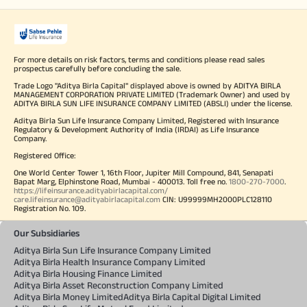
For more details on risk factors, terms and conditions please read sales
prospectus carefully before concluding the sale.
Trade Logo "Aditya Birla Capital" displayed above is owned by ADITYA BIRLA
MANAGEMENT CORPORATION PRIVATE LIMITED (Trademark Owner) and used by
ADITYA BIRLA SUN LIFE INSURANCE COMPANY LIMITED (ABSLI) under the license.
Aditya Birla Sun Life Insurance Company Limited, Registered with Insurance
Regulatory & Development Authority of India (IRDAI) as Life Insurance
Company.
Registered Office:
One World Center Tower 1, 16th Floor, Jupiter Mill Compound, 841, Senapati
Bapat Marg, Elphinstone Road, Mumbai - 400013. Toll free no.
1800-270-7000
.
https://lifeinsurance.adityabirlacapital.com/
care.lifeinsurance@adityabirlacapital.com
CIN: U99999MH2000PLC128110
Registration No. 109.
Our Subsidiaries
Aditya Birla Sun Life Insurance Company Limited
Aditya Birla Health Insurance Company Limited
Aditya Birla Housing Finance Limited
Aditya Birla Asset Reconstruction Company Limited
Aditya Birla Money Limited
Aditya Birla Capital Digital Limited