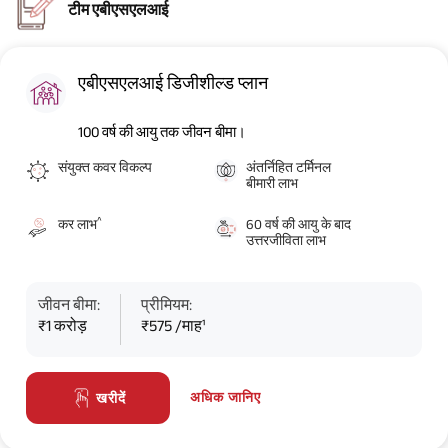
टीम एबीएसएलआई
एबीएसएलआई डिजीशील्ड प्लान
100 वर्ष की आयु तक जीवन बीमा।
संयुक्त कवर विकल्प
अंतर्निहित टर्मिनल
बीमारी लाभ
^
कर लाभ
60 वर्ष की आयु के बाद
उत्तरजीविता लाभ
जीवन बीमा:
प्रीमियम:
₹1 करोड़
₹575 /माह¹
अधिक जानिए
खरीदें