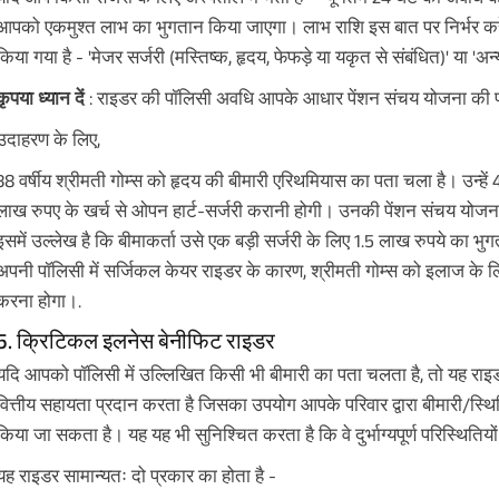
आपको एकमुश्त लाभ का भुगतान किया जाएगा। लाभ राशि इस बात पर निर्भर करेगा क
पॉलिसी जारी होने क
किया गया है - 'मेजर सर्जरी (मस्तिष्क, हृदय, फेफड़े या यकृत से संबंधित)' या 'अन्
तुरंत आय प्राप्त करें
कृपया ध्यान दें
: राइडर की पॉलिसी अवधि आपके आधार पेंशन संचय योजना की प
स्मार्ट निवेश की शक्ति को अनलॉक करें
उदाहरण के लिए,
नाम
38 वर्षीय श्रीमती गोम्स को हृदय की बीमारी एरिथमियास का पता चला है। उन्हें 4
लाख रुपए के खर्च से ओपन हार्ट-सर्जरी करानी होगी। उनकी पेंशन संचय यो
+91
फ़ोन नंबर
इसमें उल्लेख है कि बीमाकर्ता उसे एक बड़ी सर्जरी के लिए 1.5 लाख रुपये का
अपनी पॉलिसी में सर्जिकल केयर राइडर के कारण, श्रीमती गोम्स को इलाज के 
वापस कॉल कर
करना होगा।.
5. क्रिटिकल इलनेस बेनीफिट राइडर
मैं
उपयोग की शर्तों
और
गोपनीयता नीति
से सहमत ह
मैं अपनी NDNC पंजीकरण को दरकिनार करता
यदि आपको पॉलिसी में उल्लिखित किसी भी बीमारी का पता चलता है, तो यह 
अधिकृत प्रतिनिधियों को इस प्रस्ताव और बीमा
हेतु मुझे फोन/ईमेल/एसएमएस/व्हाट्सएप के माध
वित्तीय सहायता प्रदान करता है जिसका उपयोग आपके परिवार द्वारा बीमारी/स्थित
करती हूं।
डिस्क्लेमर : एबीएसएलआई निश्चित आयुष योज
किया जा सकता है। यह यह भी सुनिश्चित करता है कि वे दुर्भाग्यपूर्ण परिस्थित
नॉन-पार्टिसिपेटिंग व्यक्तिगत बचत जीवन बीमा य
वर्ष डिफरमेंट और "Annually in Advance" पेआउट
यह राइडर सामान्यतः दो प्रकार का होता है -
केवल "वार्षिक" प्रीमियम भुगतान मोड में उप