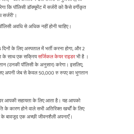
ि पॉलिसी डॉक्यूमेंट में सर्जरी को कैसे वर्गीकृत
े एक दिन बाद ही
य सर्जरी'।
^
ॉलिसी अवधि से अधिक नहीं होनी चाहिए।
!
 दिनों के लिए अस्पताल में भर्ती करना होगा, और 2
जना के साथ एक सक्रिय
सर्जिकल केयर राइडर
भी है ।
 भुगतान (उनकी पॉलिसी के अनुसार) करेगा। इसलिए,
लिए अपनी जेब से केवल 50,000 रु रुपए का भुगतान
ें!
ूं, और अपने संपर्क विवरण प्रस्तुत कर के,
/करती हूं और एबीएसएलआई तथा इसके
राइडर आपकी सहायता के लिए आता है। यह आपको
 पॉलिसी से संबंधित सहायता और जानकारी
्यम से संपर्क करने के लिए अधिकृत करता/
ि के कारण होने वाले सभी अतिरिक्त खर्चों के लिए
ना (UIN No 109N137V12) एक नॉन-लिंक्ड,
ियों के बावजूद एक अच्छी जीवनशैली अपनाएँ।
ोजना है। ^ यदि पॉलिसी शुरू करते समय 0
 फ्रीक्वेंसी चुनी गई हो। यह फ्रीक्वेंसी
लब्ध है। ADV/2/24-25/2901