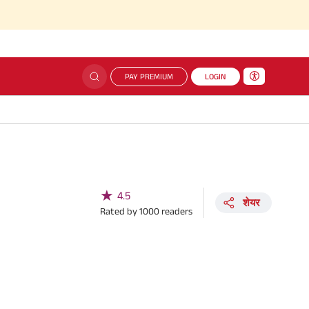
PAY PREMIUM
LOGIN
★
4.5
शेयर
Rated by
1000
readers