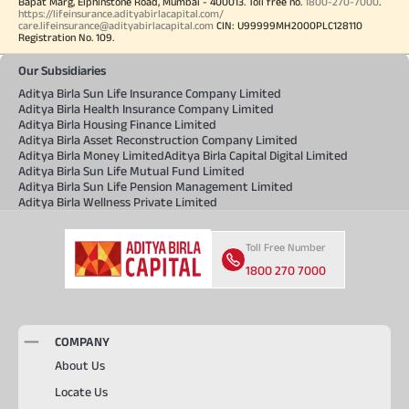
Bapat Marg, Elphinstone Road, Mumbai - 400013. Toll free no.
1800-270-7000
.
https://lifeinsurance.adityabirlacapital.com/
care.lifeinsurance@adityabirlacapital.com
CIN: U99999MH2000PLC128110
Registration No. 109.
Our Subsidiaries
Aditya Birla Sun Life Insurance Company Limited
Aditya Birla Health Insurance Company Limited
Aditya Birla Housing Finance Limited
Aditya Birla Asset Reconstruction Company Limited
Aditya Birla Money Limited
Aditya Birla Capital Digital Limited
Aditya Birla Sun Life Mutual Fund Limited
Aditya Birla Sun Life Pension Management Limited
Aditya Birla Wellness Private Limited
Toll Free Number
1800 270 7000
COMPANY
About Us
Locate Us