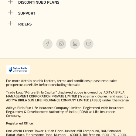
DISCONTINUED PLANS
SUPPORT
RIDERS
For more details on risk factors, terms and conditions please read sales
prospectus carefully before concluding the sale.
Trade Logo "Aditya Birla Capital" displayed above is owned by ADITYA BIRLA
MANAGEMENT CORPORATION PRIVATE LIMITED (Trademark Owner) and used by
ADITYA BIRLA SUN LIFE INSURANCE COMPANY LIMITED (ABSLI) under the license.
Aditya Birla Sun Life Insurance Company Limited, Registered with Insurance
Regulatory & Development Authority of India (IRDAI) as Life Insurance
Company.
Registered Office:
One World Center Tower 1, 16th Floor, Jupiter Mill Compound, 841, Senapati
Bapat Marg, Elphinstone Road, Mumbai - 400013. Toll free no.
1800-270-7000
.