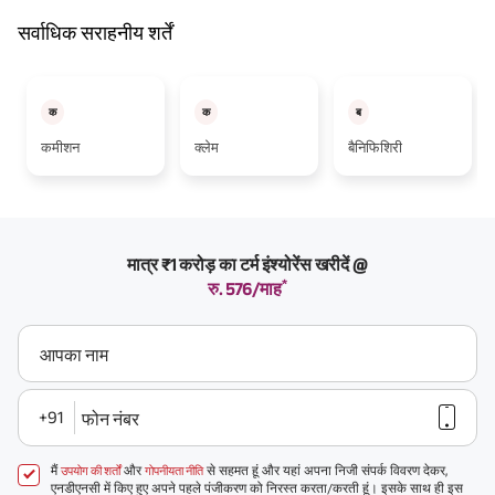
सर्वाधिक सराहनीय शर्तें
क
क
ब
कमीशन
क्लेम
बैनिफिशिरी
मात्र ₹1 करोड़ का टर्म इंश्योरेंस खरीदें @
*
रु. 576/माह
आपका नाम
+91
फोन नंबर
मैं
और
से सहमत हूं और यहां अपना निजी संपर्क विवरण देकर,
उपयोग की शर्तों
गोपनीयता नीति
एनडीएनसी में किए हुए अपने पहले पंजीकरण को निरस्त करता/करती हूं। इसके साथ ही इस