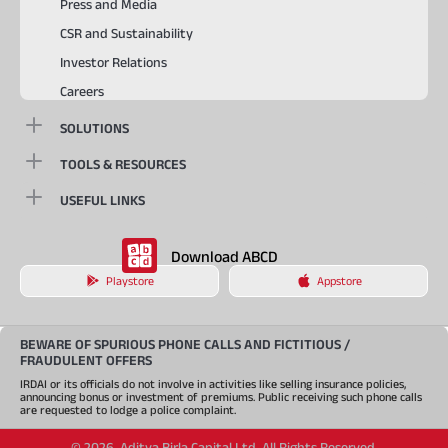
Press and Media
CSR and Sustainability
Investor Relations
Careers
SOLUTIONS
TOOLS & RESOURCES
USEFUL LINKS
Download ABCD
Playstore
Appstore
BEWARE OF SPURIOUS PHONE CALLS AND FICTITIOUS /
FRAUDULENT OFFERS
IRDAI or its officials do not involve in activities like selling insurance policies,
announcing bonus or investment of premiums. Public receiving such phone calls
are requested to lodge a police complaint.
©
2026
,
Aditya Birla Capital Ltd. All Rights Reserved.