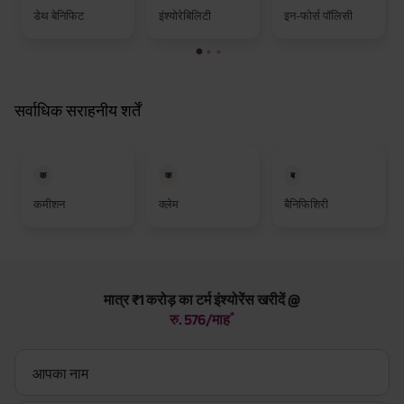
डेथ बेनिफिट
इंश्योरेबिलिटी
इन-फोर्स पॉलिसी
सर्वाधिक सराहनीय शर्तें
क
क
ब
कमीशन
क्लेम
बैनिफिशिरी
मात्र ₹1 करोड़ का टर्म इंश्योरेंस खरीदें @
*
रु. 576/माह
आपका नाम