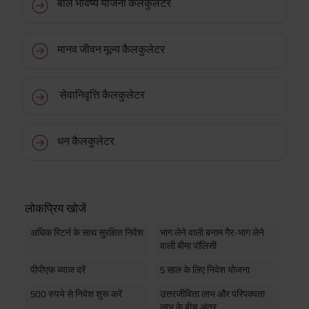
पार्टिसिपेटिंग व्यक्तिगत बचत जीवन बीमा योजना है। ^ यदि पॉलिसी शुरू करते समय 0 वर्ष डिफरमेंट
बाल भविष्य योजना कैलकुलेटर
और "Annually in Advance" पेआउट फ्रीक्वेंसी चुनी गई हो। यह फ्रीक्वेंसी केवल "वार्षिक"
प्रीमियम भुगतान मोड में उपलब्ध है। ADV/2/24-25/2901
मानव जीवन मूल्य कैलकुलेटर
सेवानिवृत्ति कैलकुलेटर
धन कैलकुलेटर
लोकप्रिय खोजें
अधिक रिटर्न के साथ सुरक्षित निवेश
भाग लेने वाली बनाम गैर-भाग लेने
वाली बीमा पॉलिसी
पीपीएफ ब्याज दरें
5 साल के लिए निवेश योजना
500 रुपये से निवेश शुरू करें
उत्तरजीविता लाभ और परिपक्वता
लाभ के बीच अंतर