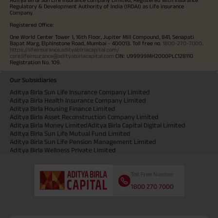
Regulatory & Development Authority of India (IRDAI) as Life Insurance
Company.
Registered Office:
One World Center Tower 1, 16th Floor, Jupiter Mill Compound, 841, Senapati
Bapat Marg, Elphinstone Road, Mumbai - 400013. Toll free no.
1800-270-7000
.
https://lifeinsurance.adityabirlacapital.com/
care.lifeinsurance@adityabirlacapital.com
CIN: U99999MH2000PLC128110
Registration No. 109.
Our Subsidiaries
Aditya Birla Sun Life Insurance Company Limited
Aditya Birla Health Insurance Company Limited
Aditya Birla Housing Finance Limited
Aditya Birla Asset Reconstruction Company Limited
Aditya Birla Money Limited
Aditya Birla Capital Digital Limited
Aditya Birla Sun Life Mutual Fund Limited
Aditya Birla Sun Life Pension Management Limited
Aditya Birla Wellness Private Limited
Toll Free Number
1800 270 7000