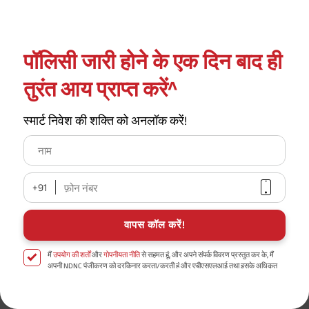
जीवन बीमा:
प्रीमियम:
पॉलिसी जारी होने के एक दिन बाद ही
*
₹1 करोड़
₹576 /माह
तुरंत आय प्राप्त करें^
अधिक जानिए
खरीदें
स्मार्ट निवेश की शक्ति को अनलॉक करें!
नाम
सर्वाधिक लोकप्रिय कैलकुलेटर
+91
फ़ोन नंबर
इनकम टैक्स कैलकुलेटर
वापस कॉल करें!
मैं
उपयोग की शर्तों
और
गोपनीयता नीति
से सहमत हूं, और अपने संपर्क विवरण प्रस्तुत कर के, मैं
टर्म इन्शुरन्स प्रीमियम कैलकुलेटर
अपनी NDNC पंजीकरण को दरकिनार करता/करती हूं और एबीएसएलआई तथा इसके अधिकृत
प्रतिनिधियों को इस प्रस्ताव और बीमा पॉलिसी से संबंधित सहायता और जानकारी हेतु मुझे फोन/
ईमेल/एसएमएस/व्हाट्सएप के माध्यम से संपर्क करने के लिए अधिकृत करता/करती हूं।
डिस्क्लेमर : एबीएसएलआई निश्चित आयुष योजना (UIN No 109N137V12) एक नॉन-लिंक्ड, नॉन-