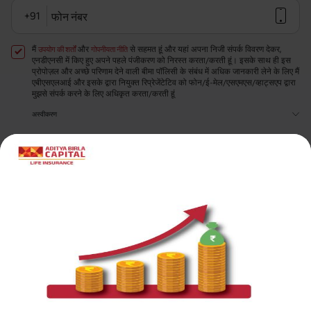
+91
फोन नंबर
मैं
और
से सहमत हूं और यहां अपना निजी संपर्क विवरण देकर,
उपयोग की शर्तों
गोपनीयता नीति
एनडीएनसी में किए हुए अपने पहले पंजीकरण को निरस्त करता/करती हूं। इसके साथ ही इस
प्रोपोज़ल और अच्छे परिणाम देने वाली बीमा पॉलिसी के संबंध में अधिक जानकारी लेने के लिए मैं
एबीएसएलआई और इसके द्वारा नियुक्त रिप्रेजेंटेटिव को फोन/ई-मेल/एसएमएस/व्हाट्सएप द्वारा
मुझसे संपर्क करने के लिए अधिकृत करता/करती हूं
अस्वीकरण
मुफ़्त कॉल प्राप्त करें
एबीएसएलआई सेलेरिएड टर्म प्लान
100 वर्ष की आयु तक जीवन बीमा।
4 योजना विकल्प
70 वर्ष तक का जीवन
कवर
वैकल्पिक त्वरित गंभीर
अंतर्निर्मित टर्मिनल
बीमारी लाभ
बीमारी लाभ