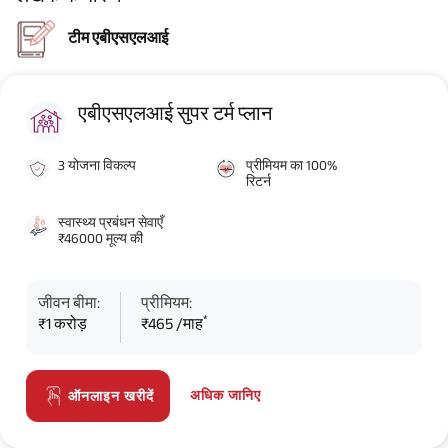
टीम एबीएसएलआई
एबीएसएलआई सुपर टर्म प्लान
3 योजना विकल्प
प्रीमियम का 100%
रिटर्न
स्वास्थ्य प्रबंधन सेवाएँ
₹46000 मूल्य की
जीवन बीमा:
प्रीमियम:
*
₹1 करोड़
₹465 /माह
अधिक जानिए
ऑनलाइन खरीदें