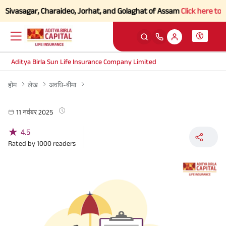
Sivasagar, Charaideo, Jorhat, and Golaghat of Assam
Click here to Kno
Aditya Birla Sun Life Insurance Company Limited
होम
लेख
अवधि-बीमा
11 नवंबर 2025
★
4.5
Rated by
1000
readers