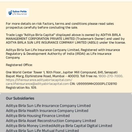
For more details on risk factors, terms and conditions please read sales
prospectus carefully before concluding the sale.
Trade Logo "Aditya Birla Capital" displayed above is owned by ADITYA BIRLA
MANAGEMENT CORPORATION PRIVATE LIMITED (Trademark Owner) and used by
ADITYA BIRLA SUN LIFE INSURANCE COMPANY LIMITED (ABSLI) under the license.
Aditya Birla Sun Life Insurance Company Limited, Registered with Insurance
Regulatory & Development Authority of India (IRDAI) as Life Insurance
Company.
Registered Office:
One World Center Tower 1, 16th Floor, Jupiter Mill Compound, 841, Senapati
Bapat Marg, Elphinstone Road, Mumbai - 400013. Toll free no.
1800-270-7000
.
https://lifeinsurance.adityabirlacapital.com/
care.lifeinsurance@adityabirlacapital.com
CIN: U99999MH2000PLC128110
Registration No. 109.
Our Subsidiaries
Aditya Birla Sun Life Insurance Company Limited
Aditya Birla Health Insurance Company Limited
Aditya Birla Housing Finance Limited
Aditya Birla Asset Reconstruction Company Limited
Aditya Birla Money Limited
Aditya Birla Capital Digital Limited
Aditya Birla Sun Life Mutual Fund Limited