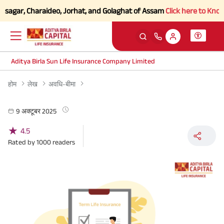
sagar, Charaideo, Jorhat, and Golaghat of Assam
Click here to Know mo
Aditya Birla Sun Life Insurance Company Limited
होम
लेख
अवधि-बीमा
9 अक्टूबर 2025
★
4.5
Rated by
1000
readers