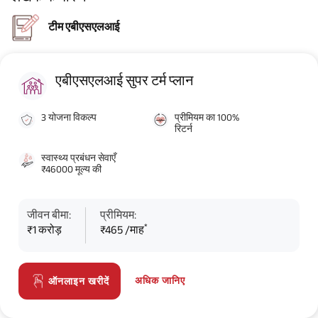
टीम एबीएसएलआई
एबीएसएलआई सुपर टर्म प्लान
3 योजना विकल्प
प्रीमियम का 100%
रिटर्न
स्वास्थ्य प्रबंधन सेवाएँ
₹46000 मूल्य की
जीवन बीमा:
प्रीमियम:
*
₹1 करोड़
₹465 /माह
अधिक जानिए
ऑनलाइन खरीदें