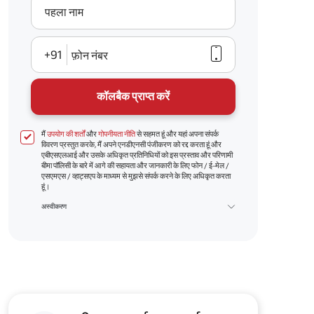
पहला नाम
+91
फ़ोन नंबर
कॉलबैक प्राप्त करें
मैं
उपयोग की शर्तों
और
गोपनीयता नीति
से सहमत हूं और यहां अपना संपर्क
विवरण प्रस्तुत करके, मैं अपने एनडीएनसी पंजीकरण को रद्द करता हूं और
एबीएसएलआई और उसके अधिकृत प्रतिनिधियों को इस प्रस्ताव और परिणामी
बीमा पॉलिसी के बारे में आगे की सहायता और जानकारी के लिए फोन / ई-मेल /
एसएमएस / व्हाट्सएप के माध्यम से मुझसे संपर्क करने के लिए अधिकृत करता
हूं।
अस्वीकरण