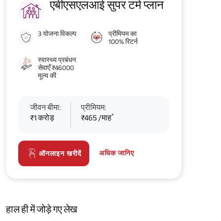
एबीएसएलआई सुपर टर्म प्लान
3 योजना विकल्प
प्रीमियम का
100% रिटर्न
स्वास्थ्य प्रबंधन
सेवाएँ ₹46000
मूल्य की
जीवन बीमा:
प्रीमियम:
*
₹1 करोड़
₹465 /माह
अधिक जानिए
ऑनलाइन खरीदें
हाल ही में जोड़े गए लेख