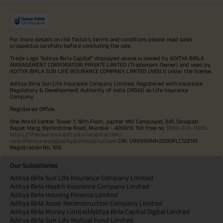
For more details on risk factors, terms and conditions please read sales
prospectus carefully before concluding the sale.
Trade Logo "Aditya Birla Capital" displayed above is owned by ADITYA BIRLA
MANAGEMENT CORPORATION PRIVATE LIMITED (Trademark Owner) and used by
ADITYA BIRLA SUN LIFE INSURANCE COMPANY LIMITED (ABSLI) under the license.
Aditya Birla Sun Life Insurance Company Limited, Registered with Insurance
Regulatory & Development Authority of India (IRDAI) as Life Insurance
Company.
Registered Office:
One World Center Tower 1, 16th Floor, Jupiter Mill Compound, 841, Senapati
Bapat Marg, Elphinstone Road, Mumbai - 400013. Toll free no.
1800-270-7000
.
https://lifeinsurance.adityabirlacapital.com/
care.lifeinsurance@adityabirlacapital.com
CIN: U99999MH2000PLC128110
Registration No. 109.
Our Subsidiaries
Aditya Birla Sun Life Insurance Company Limited
Aditya Birla Health Insurance Company Limited
Aditya Birla Housing Finance Limited
Aditya Birla Asset Reconstruction Company Limited
Aditya Birla Money Limited
Aditya Birla Capital Digital Limited
Aditya Birla Sun Life Mutual Fund Limited