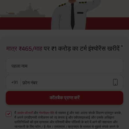
*
मात्र ₹465/माह
पर ₹1 करोड़ का टर्म इंश्योरेंस खरीदें
पहला नाम
+91
फ़ोन नंबर
कॉलबैक प्राप्त करें
मैं
और
से सहमत हूं और यहां अपना संपर्क विवरण प्रस्तुत करके,
उपयोग की शर्तों
गोपनीयता नीति
मैं अपने एनडीएनसी पंजीकरण को रद्द करता हूं और एबीएसएलआई और उसके अधिकृत
प्रतिनिधियों को इस प्रस्ताव और परिणामी बीमा पॉलिसी के बारे में आगे की सहायता और
जानकारी के लिए फोन / ई-मेल / एसएमएस / व्हाट्सएप के माध्यम से मुझसे संपर्क करने के