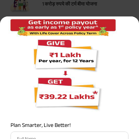
1 करोड़ रुपये की टर्म बीमा योजना
सर्वाधिक लोकप्रिय कैलकुलेटर
टर्म इन्शुरन्स कैलकुलेटर
एचएलवी कैलकुलेटर
ग्रेच्युटी कैलकुलेटर
एमआईएस कैलकुलेटर
Plan Smarter, Live Better!
ईपीएफ कैलकुलेटर
Full Name