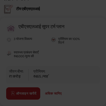
टीम एबीएसएलआई
एबीएसएलआई सुपर टर्म प्लान
3 योजना विकल्प
प्रीमियम का 100%
रिटर्न
स्वास्थ्य प्रबंधन सेवाएँ
₹46000 मूल्य की
जीवन बीमा:
प्रीमियम:
*
₹1 करोड़
₹465 /माह
अधिक जानिए
ऑनलाइन खरीदें