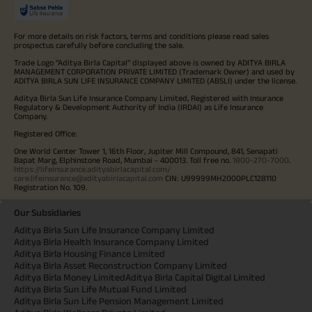
For more details on risk factors, terms and conditions please read sales
prospectus carefully before concluding the sale.
Trade Logo "Aditya Birla Capital" displayed above is owned by ADITYA BIRLA
MANAGEMENT CORPORATION PRIVATE LIMITED (Trademark Owner) and used by
ADITYA BIRLA SUN LIFE INSURANCE COMPANY LIMITED (ABSLI) under the license.
Aditya Birla Sun Life Insurance Company Limited, Registered with Insurance
Regulatory & Development Authority of India (IRDAI) as Life Insurance
Company.
Registered Office:
One World Center Tower 1, 16th Floor, Jupiter Mill Compound, 841, Senapati
Bapat Marg, Elphinstone Road, Mumbai - 400013. Toll free no.
1800-270-7000
.
https://lifeinsurance.adityabirlacapital.com/
care.lifeinsurance@adityabirlacapital.com
CIN: U99999MH2000PLC128110
Registration No. 109.
Our Subsidiaries
Aditya Birla Sun Life Insurance Company Limited
Aditya Birla Health Insurance Company Limited
Aditya Birla Housing Finance Limited
Aditya Birla Asset Reconstruction Company Limited
Aditya Birla Money Limited
Aditya Birla Capital Digital Limited
Aditya Birla Sun Life Mutual Fund Limited
Aditya Birla Sun Life Pension Management Limited