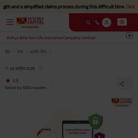
and a simplified claims process during this difficult time.
Click here
Aditya Birla Sun Life Insurance Company Limited
होम
लेख
अवधि-बीमा
24 अप्रैल 2026
★
4.5
Rated by
1000
readers