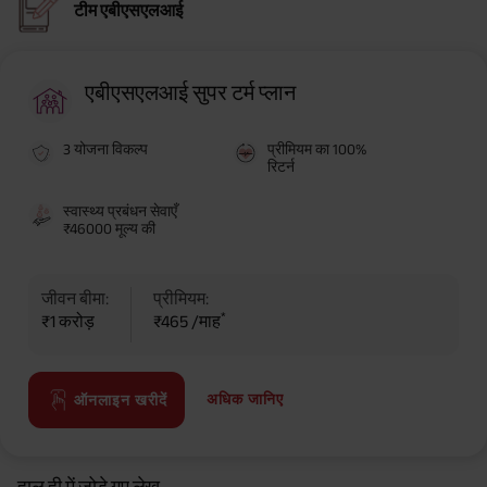
टीम एबीएसएलआई
एबीएसएलआई सुपर टर्म प्लान
3 योजना विकल्प
प्रीमियम का 100%
रिटर्न
स्वास्थ्य प्रबंधन सेवाएँ
₹46000 मूल्य की
जीवन बीमा:
प्रीमियम:
*
₹1 करोड़
₹465 /माह
अधिक जानिए
ऑनलाइन खरीदें
हाल ही में जोड़े गए लेख