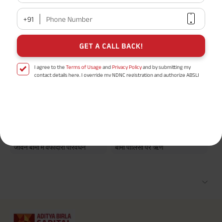
+91
Phone Number
लोकप्रिय खोजें
GET A CALL BACK!
अधिक रिटर्न के साथ सुरक्षित निवेश
भाग लेने वाली बनाम गैर-भाग लेने वाली
बीमा पॉलिसी
I agree to the
Terms of Usage
and
Privacy Policy
and by submitting my
contact details here, I override my NDNC registration and authorize ABSLI
पीपीएफ ब्याज दरें
5 साल के लिए निवेश योजना
and its authorized representatives to contact me by phone/e-
mail/SMS/WhatsApp for further assistance and information about this
500 रुपये से निवेश शुरू करें
उत्तरजीविता लाभ और परिपक्वता लाभ
proposal and resulting insurance policy.
के बीच अंतर
Disclaimer
: ABSLI Nishchit Aayush Plan (UIN No 109N137V12) is a non-linked
non-participating individual savings life insurance plan.
जीवन बीमा और टर्म इंश्योरेंस के बीच
बोनस के प्रकार और गारंटीशुदा
^ Provided 0 year deferment & Annually in Advance payout frequency is
अंतर
परिवर्धन
chosen at the time of inception of the policy. Annually in Advance payout
*
frequency is only available in "Annual" premium payment mode.
Male- 25
जीवन बीमा में वफादारी परिवर्धन
बीमा पॉलिसी पर ऋण
yrs invests in ABSLI Nishchit Aayush Plan with Level Income + Lumpsum
Benefit. He chooses premium payment term 10 yrs , policy term 40 years,
benefit option -Long Term Income, Sum Assured 7 times of Annualized
Premium and Deferment Period 0 years. Annualized Premium is ₹1,00,000
(Exclusive of GST.). Annual Income of ₹ 32,750 (32,750*40= 13,10,000) +
Maturity Benefit (₹20,00,000)= ₹ 33,10,000 ADV/3/24-25/3076.