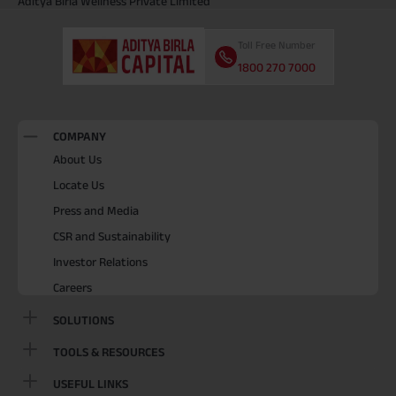
Aditya Birla Wellness Private Limited
Toll Free Number
1800 270 7000
COMPANY
About Us
Locate Us
Press and Media
CSR and Sustainability
Investor Relations
Careers
SOLUTIONS
TOOLS & RESOURCES
USEFUL LINKS