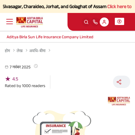
Sivasagar, Charaideo, Jorhat, and Golaghat of Assam
Click here to Kno
Aditya Birla Sun Life Insurance Company Limited
होम
लेख
अवधि-बीमा
7 नवंबर 2025
★
4.5
Rated by
1000
readers