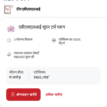
टीम एबीएसएलआई
एबीएसएलआई सुपर टर्म प्लान
3 योजना विकल्प
प्रीमियम का 100%
रिटर्न
स्वास्थ्य प्रबंधन सेवाएँ
₹46000 मूल्य की
जीवन बीमा:
प्रीमियम:
*
₹1 करोड़
₹465 /माह
अधिक जानिए
ऑनलाइन खरीदें