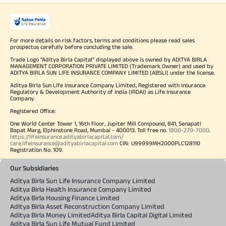
For more details on risk factors, terms and conditions please read sales
prospectus carefully before concluding the sale.
Trade Logo "Aditya Birla Capital" displayed above is owned by ADITYA BIRLA
MANAGEMENT CORPORATION PRIVATE LIMITED (Trademark Owner) and used by
ADITYA BIRLA SUN LIFE INSURANCE COMPANY LIMITED (ABSLI) under the license.
Aditya Birla Sun Life Insurance Company Limited, Registered with Insurance
Regulatory & Development Authority of India (IRDAI) as Life Insurance
Company.
Registered Office:
One World Center Tower 1, 16th Floor, Jupiter Mill Compound, 841, Senapati
Bapat Marg, Elphinstone Road, Mumbai - 400013. Toll free no.
1800-270-7000
.
https://lifeinsurance.adityabirlacapital.com/
care.lifeinsurance@adityabirlacapital.com
CIN: U99999MH2000PLC128110
Registration No. 109.
Our Subsidiaries
Aditya Birla Sun Life Insurance Company Limited
Aditya Birla Health Insurance Company Limited
Aditya Birla Housing Finance Limited
Aditya Birla Asset Reconstruction Company Limited
Aditya Birla Money Limited
Aditya Birla Capital Digital Limited
Aditya Birla Sun Life Mutual Fund Limited