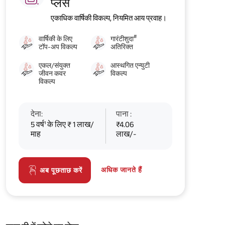
प्लस
एकाधिक वार्षिकी विकल्प, नियमित आय प्रवाह।
#
वार्षिकी के लिए
गारंटीशुदा
टॉप-अप विकल्प
अतिरिक्त
एकल/संयुक्त
आस्थगित एन्युटी
जीवन कवर
विकल्प
विकल्प
देना:
पाना :
5 वर्ष¹ के लिए ₹ 1 लाख/
₹4.06
माह
लाख/-
अधिक जानते हैं
अब पूछताछ करें