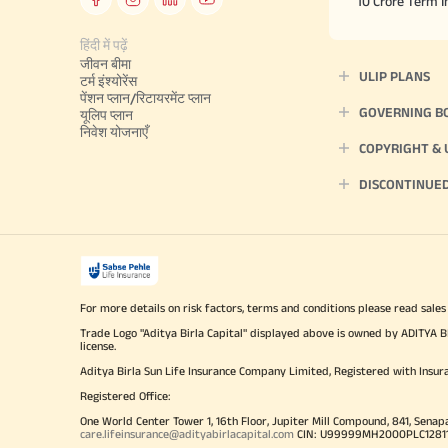
10 Crore Term 
हिंदी में पढ़ें
जीवन बीमा
ULIP PLANS
टर्म इंश्योरेंस
पेंशन प्लान/रिटायरमेंट प्लान
GOVERNING B
यूलिप प्लान
निवेश योजनाएँ
COPYRIGHT &
DISCONTINUE
For more details on risk factors, terms and conditions please read sales
Trade Logo "Aditya Birla Capital" displayed above is owned by ADI
license.
Aditya Birla Sun Life Insurance Company Limited, Registered with Insur
Registered Office:
One World Center Tower 1, 16th Floor, Jupiter Mill Compound, 841, Senap
care.lifeinsurance@adityabirlacapital.com
CIN: U99999MH2000PLC128110 