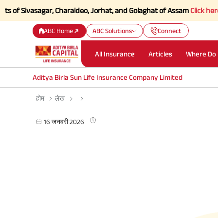
Sivasagar, Charaideo, Jorhat, and Golaghat of Assam
Click here to Kno
ABC Home
ABC Solutions
Connect
All Insurance
Articles
Where Do 
Aditya Birla Sun Life Insurance Company Limited
होम
लेख
16 जनवरी 2026