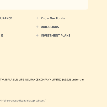
SURANCE
Know Our Funds
QUICK LINKS
I?
INVESTMENT PLANS
ITYA BIRLA SUN LIFE INSURANCE COMPANY LIMITED (ABSLI) under the
//lifeinsurance.adityabirlacapital.com/