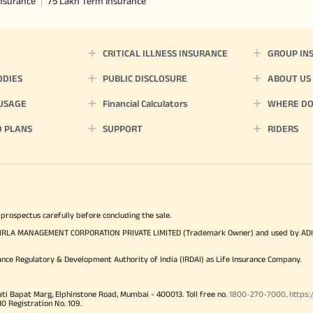
Insurance
75 Lakh Term Insurance
CRITICAL ILLNESS INSURANCE
GROUP IN
ODIES
PUBLIC DISCLOSURE
ABOUT US
 USAGE
Financial Calculators
WHERE DO 
D PLANS
SUPPORT
RIDERS
 prospectus carefully before concluding the sale.
TYA BIRLA MANAGEMENT CORPORATION PRIVATE LIMITED (Trademark Owner) and used by AD
ance Regulatory & Development Authority of India (IRDAI) as Life Insurance Company.
ati Bapat Marg, Elphinstone Road, Mumbai - 400013. Toll free no.
1800-270-7000
.
https:
Registration No. 109.