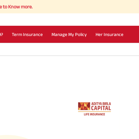
w more.
I?
Term Insurance
Manage My Policy
Her Insurance