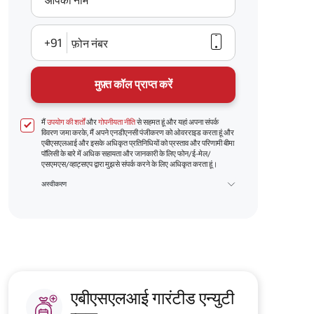
आपका नाम
+91
फ़ोन नंबर
मुफ़्त कॉल प्राप्त करें
मैं
उपयोग की शर्तों
और
गोपनीयता नीति
से सहमत हूं और यहां अपना संपर्क
विवरण जमा करके, मैं अपने एनडीएनसी पंजीकरण को ओवरराइड करता हूं और
एबीएसएलआई और इसके अधिकृत प्रतिनिधियों को प्रस्ताव और परिणामी बीमा
पॉलिसी के बारे में अधिक सहायता और जानकारी के लिए फोन/ई-मेल/
एसएमएस/व्हाट्सएप द्वारा मुझसे संपर्क करने के लिए अधिकृत करता हूं।
अस्वीकरण
एबीएसएलआई गारंटीड एन्युटी