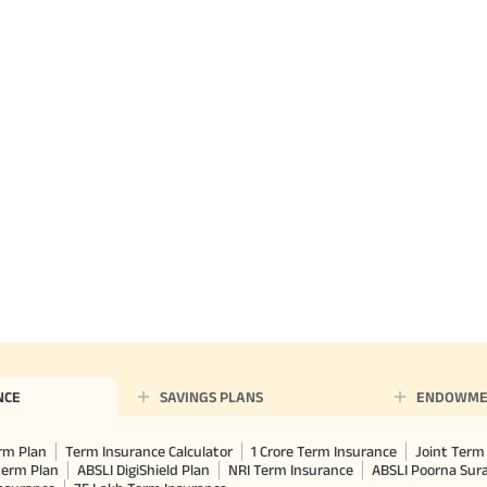
NCE
SAVINGS PLANS
ENDOWME
rm Plan
Term Insurance Calculator
1 Crore Term Insurance
Joint Term 
term Plan
ABSLI DigiShield Plan
NRI Term Insurance
ABSLI Poorna Su