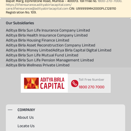
Bapat Marg, Elphinstone Road, Mumbai - 400013. Toll free no.
1800-270-7000
.
https://lifeinsurance.adityabirlacapital.com/
care.lifeinsurance@adityabirlacapital.com
CIN: U99999MH2000PLC128110
Registration No. 109.
Our Subsidiaries
Aditya Birla Sun Life Insurance Company Limited
Aditya Birla Health Insurance Company Limited
Aditya Birla Housing Finance Limited
Aditya Birla Asset Reconstruction Company Limited
Aditya Birla Money Limited
Aditya Birla Capital Digital Limited
Aditya Birla Sun Life Mutual Fund Limited
Aditya Birla Sun Life Pension Management Limited
Aditya Birla Wellness Private Limited
Toll Free Number
1800 270 7000
COMPANY
About Us
Locate Us