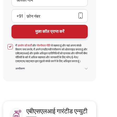
आपका नाम
+91
फ़ोन नंबर
मुफ़्त कॉल प्राप्त करें
मैं
उपयोग की शर्तों
और
गोपनीयता नीति
से सहमत हूं और यहां अपना संपर्क
विवरण जमा करके, मैं अपने एनडीएनसी पंजीकरण को ओवरराइड करता हूं और
एबीएसएलआई और इसके अधिकृत प्रतिनिधियों को प्रस्ताव और परिणामी बीमा
पॉलिसी के बारे में अधिक सहायता और जानकारी के लिए फोन/ई-मेल/
एसएमएस/व्हाट्सएप द्वारा मुझसे संपर्क करने के लिए अधिकृत करता हूं।
अस्वीकरण
एबीएसएलआई गारंटीड एन्युटी