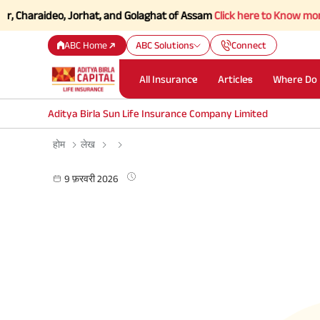
raideo, Jorhat, and Golaghat of Assam
Click here to Know more.
ABC Home
ABC Solutions
Connect
All Insurance
Articles
Where Do 
Aditya Birla Sun Life Insurance Company Limited
होम
लेख
9 फ़रवरी 2026