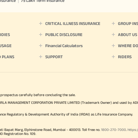
Insurance
75 Lakh Term Insurance
CRITICAL ILLNESS INSURANCE
GROUP IN
ODIES
PUBLIC DISCLOSURE
ABOUT US
 USAGE
Financial Calculators
WHERE DO 
D PLANS
SUPPORT
RIDERS
 prospectus carefully before concluding the sale.
TYA BIRLA MANAGEMENT CORPORATION PRIVATE LIMITED (Trademark Owner) and used by AD
ance Regulatory & Development Authority of India (IRDAI) as Life Insurance Company.
ati Bapat Marg, Elphinstone Road, Mumbai - 400013. Toll free no.
1800-270-7000
.
https:
Registration No. 109.