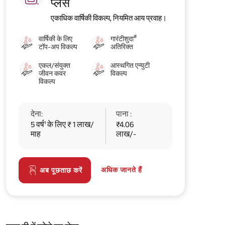
प्लस
एकाधिक वार्षिकी विकल्प, नियमित आय प्रवाह।
#
वार्षिकी के लिए
गारंटीशुदा
टॉप-अप विकल्प
अतिरिक्त
एकल/संयुक्त
आस्थगित एन्युटी
जीवन कवर
विकल्प
विकल्प
देना:
पाना :
5 वर्ष¹ के लिए ₹ 1 लाख/
₹4.06
माह
लाख/-
अधिक जानते हैं
अब पूछताछ करें