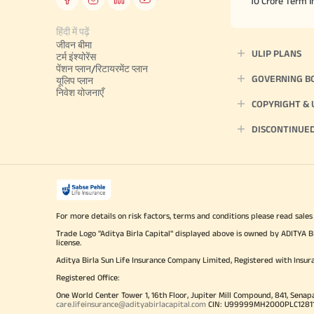
10 Crore Term 
हिंदी में पढ़ें
जीवन बीमा
ULIP PLANS
टर्म इंश्योरेंस
पेंशन प्लान/रिटायरमेंट प्लान
GOVERNING B
यूलिप प्लान
निवेश योजनाएँ
COPYRIGHT &
DISCONTINUE
For more details on risk factors, terms and conditions please read sales
Trade Logo "Aditya Birla Capital" displayed above is owned by ADI
license.
Aditya Birla Sun Life Insurance Company Limited, Registered with Insur
Registered Office:
One World Center Tower 1, 16th Floor, Jupiter Mill Compound, 841, Senap
care.lifeinsurance@adityabirlacapital.com
CIN: U99999MH2000PLC128110 