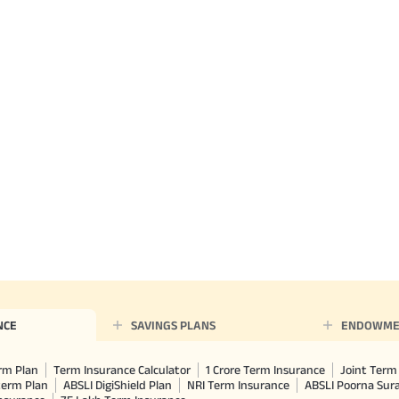
NCE
SAVINGS PLANS
ENDOWME
rm Plan
Term Insurance Calculator
1 Crore Term Insurance
Joint Term 
term Plan
ABSLI DigiShield Plan
NRI Term Insurance
ABSLI Poorna Su