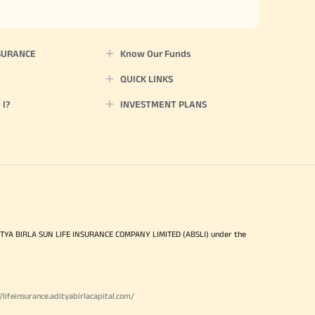
SURANCE
Know Our Funds
QUICK LINKS
I?
INVESTMENT PLANS
ITYA BIRLA SUN LIFE INSURANCE COMPANY LIMITED (ABSLI) under the
//lifeinsurance.adityabirlacapital.com/