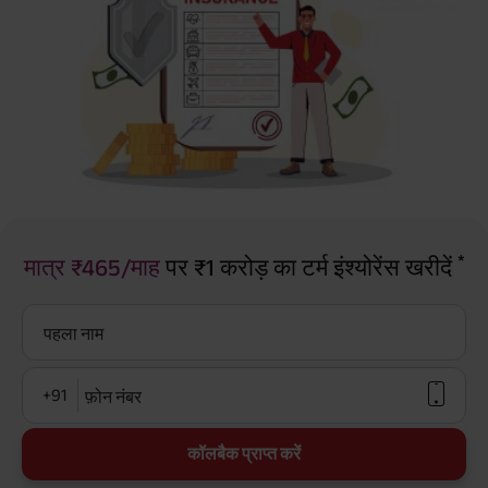
*
मात्र ₹465/माह
पर ₹1 करोड़ का टर्म इंश्योरेंस खरीदें
पहला नाम
+91
फ़ोन नंबर
कॉलबैक प्राप्त करें