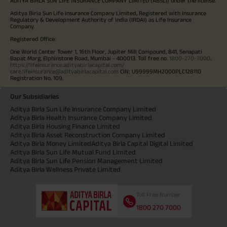
ADITYA BIRLA SUN LIFE INSURANCE COMPANY LIMITED (ABSLI) under the license.
Aditya Birla Sun Life Insurance Company Limited, Registered with Insurance
Regulatory & Development Authority of India (IRDAI) as Life Insurance
Company.
Registered Office:
One World Center Tower 1, 16th Floor, Jupiter Mill Compound, 841, Senapati
Bapat Marg, Elphinstone Road, Mumbai - 400013. Toll free no.
1800-270-7000
.
https://lifeinsurance.adityabirlacapital.com/
care.lifeinsurance@adityabirlacapital.com
CIN: U99999MH2000PLC128110
Registration No. 109.
Our Subsidiaries
Aditya Birla Sun Life Insurance Company Limited
Aditya Birla Health Insurance Company Limited
Aditya Birla Housing Finance Limited
Aditya Birla Asset Reconstruction Company Limited
Aditya Birla Money Limited
Aditya Birla Capital Digital Limited
Aditya Birla Sun Life Mutual Fund Limited
Aditya Birla Sun Life Pension Management Limited
Aditya Birla Wellness Private Limited
Toll Free Number
1800 270 7000