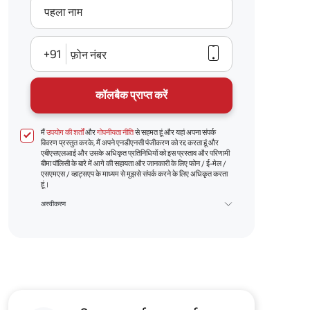
पहला नाम
+91
फ़ोन नंबर
कॉलबैक प्राप्त करें
मैं
उपयोग की शर्तों
और
गोपनीयता नीति
से सहमत हूं और यहां अपना संपर्क
विवरण प्रस्तुत करके, मैं अपने एनडीएनसी पंजीकरण को रद्द करता हूं और
एबीएसएलआई और उसके अधिकृत प्रतिनिधियों को इस प्रस्ताव और परिणामी
बीमा पॉलिसी के बारे में आगे की सहायता और जानकारी के लिए फोन / ई-मेल /
एसएमएस / व्हाट्सएप के माध्यम से मुझसे संपर्क करने के लिए अधिकृत करता
हूं।
अस्वीकरण