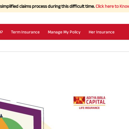
laims process during this difficult time.
Click here to Know more.
I?
Term Insurance
Manage My Policy
Her Insurance