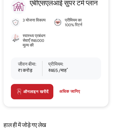
एबीएसएलआई सुपर टर्म प्लान
3 योजना विकल्प
प्रीमियम का
100% रिटर्न
स्वास्थ्य प्रबंधन
सेवाएँ ₹46000
मूल्य की
जीवन बीमा:
प्रीमियम:
*
₹1 करोड़
₹465 /माह
अधिक जानिए
ऑनलाइन खरीदें
हाल ही में जोड़े गए लेख