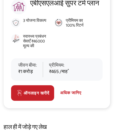
एबीएसएलआई सुपर टर्म प्लान
3 योजना विकल्प
प्रीमियम का
100% रिटर्न
स्वास्थ्य प्रबंधन
सेवाएँ ₹46000
मूल्य की
जीवन बीमा:
प्रीमियम:
*
₹1 करोड़
₹465 /माह
अधिक जानिए
ऑनलाइन खरीदें
हाल ही में जोड़े गए लेख