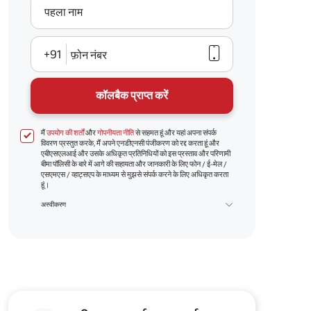
पहला नाम
+91
फ़ोन नंबर
कॉलबैक प्राप्त करें
मैं
उपयोग की शर्तों
और
गोपनीयता नीति
से सहमत हूं और यहां अपना संपर्क
विवरण प्रस्तुत करके, मैं अपने एनडीएनसी पंजीकरण को रद्द करता हूं और
एबीएसएलआई और उसके अधिकृत प्रतिनिधियों को इस प्रस्ताव और परिणामी
बीमा पॉलिसी के बारे में आगे की सहायता और जानकारी के लिए फोन / ई-मेल /
एसएमएस / व्हाट्सएप के माध्यम से मुझसे संपर्क करने के लिए अधिकृत करता
हूं।
अस्वीकरण