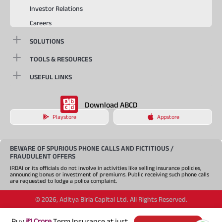
Investor Relations
Careers
SOLUTIONS
TOOLS & RESOURCES
USEFUL LINKS
Download ABCD
Playstore
Appstore
BEWARE OF SPURIOUS PHONE CALLS AND FICTITIOUS /
FRAUDULENT OFFERS
IRDAI or its officials do not involve in activities like selling insurance policies,
announcing bonus or investment of premiums. Public receiving such phone calls
are requested to lodge a police complaint.
©
2026
,
Aditya Birla Capital Ltd. All Rights Reserved.
An Aditya Birla Group company
Buy
₹1 Crore
Term Insurance at just