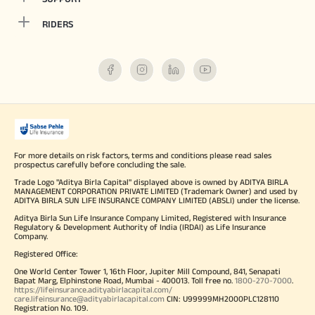
RIDERS
For more details on risk factors, terms and conditions please read sales
prospectus carefully before concluding the sale.
Trade Logo "Aditya Birla Capital" displayed above is owned by ADITYA BIRLA
MANAGEMENT CORPORATION PRIVATE LIMITED (Trademark Owner) and used by
ADITYA BIRLA SUN LIFE INSURANCE COMPANY LIMITED (ABSLI) under the license.
Aditya Birla Sun Life Insurance Company Limited, Registered with Insurance
Regulatory & Development Authority of India (IRDAI) as Life Insurance
Company.
Registered Office:
One World Center Tower 1, 16th Floor, Jupiter Mill Compound, 841, Senapati
Bapat Marg, Elphinstone Road, Mumbai - 400013. Toll free no.
1800-270-7000
.
https://lifeinsurance.adityabirlacapital.com/
care.lifeinsurance@adityabirlacapital.com
CIN: U99999MH2000PLC128110
Registration No. 109.