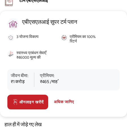
टीम एबीएसएलआई
एबीएसएलआई सुपर टर्म प्लान
3 योजना विकल्प
प्रीमियम का 100%
रिटर्न
स्वास्थ्य प्रबंधन सेवाएँ
₹46000 मूल्य की
जीवन बीमा:
प्रीमियम:
*
₹1 करोड़
₹465 /माह
अधिक जानिए
ऑनलाइन खरीदें
हाल ही में जोड़े गए लेख