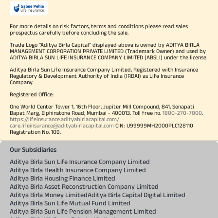
For more details on risk factors, terms and conditions please read sales
prospectus carefully before concluding the sale.
Trade Logo "Aditya Birla Capital" displayed above is owned by ADITYA BIRLA
MANAGEMENT CORPORATION PRIVATE LIMITED (Trademark Owner) and used by
ADITYA BIRLA SUN LIFE INSURANCE COMPANY LIMITED (ABSLI) under the license.
Aditya Birla Sun Life Insurance Company Limited, Registered with Insurance
Regulatory & Development Authority of India (IRDAI) as Life Insurance
Company.
Registered Office:
One World Center Tower 1, 16th Floor, Jupiter Mill Compound, 841, Senapati
Bapat Marg, Elphinstone Road, Mumbai - 400013. Toll free no.
1800-270-7000
.
https://lifeinsurance.adityabirlacapital.com/
care.lifeinsurance@adityabirlacapital.com
CIN: U99999MH2000PLC128110
Registration No. 109.
Our Subsidiaries
Aditya Birla Sun Life Insurance Company Limited
Aditya Birla Health Insurance Company Limited
Aditya Birla Housing Finance Limited
Aditya Birla Asset Reconstruction Company Limited
Aditya Birla Money Limited
Aditya Birla Capital Digital Limited
Aditya Birla Sun Life Mutual Fund Limited
Aditya Birla Sun Life Pension Management Limited