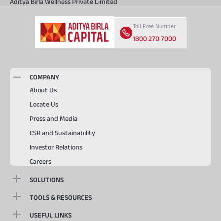
Aditya Birla Wellness Private Limited
Toll Free Number
1800 270 7000
COMPANY
About Us
Locate Us
Press and Media
CSR and Sustainability
Investor Relations
Careers
SOLUTIONS
TOOLS & RESOURCES
USEFUL LINKS