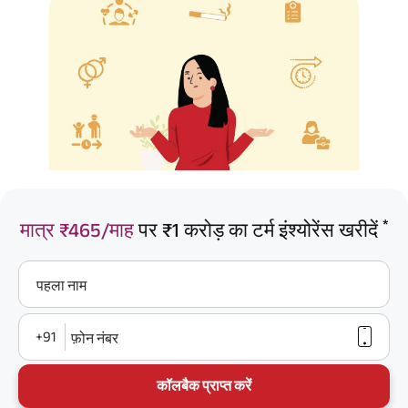
*
मात्र ₹465/माह
पर ₹1 करोड़ का टर्म इंश्योरेंस खरीदें
पहला नाम
+91
फ़ोन नंबर
कॉलबैक प्राप्त करें