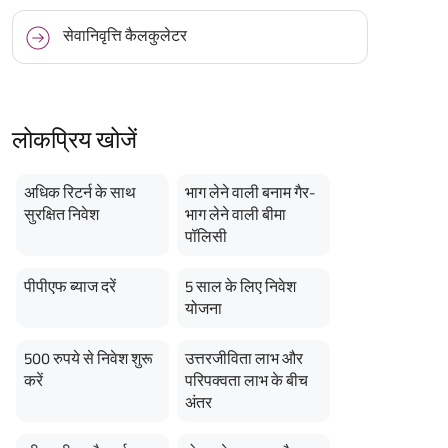
सेवानिवृत्ति कैलकुलेटर
लोकप्रिय खोजें
अधिक रिटर्न के साथ
भाग लेने वाली बनाम गैर-
BACK!
सुरक्षित निवेश
भाग लेने वाली बीमा
पॉलिसी
vacy Policy
and by submitting my
DNC registration and authorize
ives to contact me by phone/e-
पीपीएफ ब्याज दरें
5 साल के लिए निवेश
tance and information about this
योजना
y.
n (UIN No 109N137V12) is a non-
ings life insurance plan.
ly in Advance payout frequency is
500 रुपये से निवेश शुरू
उत्तरजीविता लाभ और
 policy. Annually in Advance
करें
परिपक्वता लाभ के बीच
*
n "Annual" premium payment mode.
अंतर
 Aayush Plan with Level Income +
m payment term 10 yrs , policy
 Term Income, Sum Assured 7