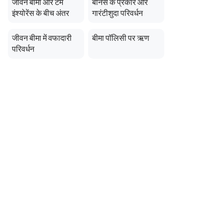
जीवन बीमा और टर्म
बोनस के प्रकार और
erment Period 0 years.
usive of GST.). Annual Income of ₹
इंश्योरेंस के बीच अंतर
गारंटीशुदा परिवर्धन
ity Benefit (₹20,00,000)= ₹
जीवन बीमा में वफादारी
बीमा पॉलिसी पर ऋण
परिवर्धन