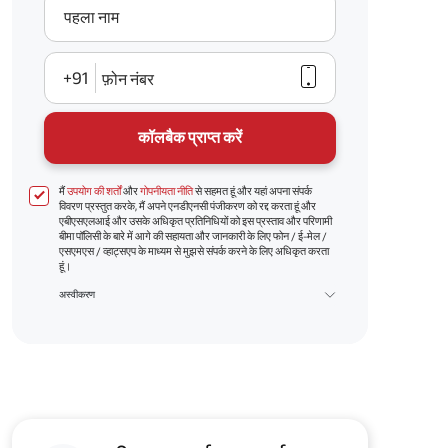
पहला नाम
+91
फ़ोन नंबर
कॉलबैक प्राप्त करें
मैं
उपयोग की शर्तों
और
गोपनीयता नीति
से सहमत हूं और यहां अपना संपर्क
विवरण प्रस्तुत करके, मैं अपने एनडीएनसी पंजीकरण को रद्द करता हूं और
एबीएसएलआई और उसके अधिकृत प्रतिनिधियों को इस प्रस्ताव और परिणामी
बीमा पॉलिसी के बारे में आगे की सहायता और जानकारी के लिए फोन / ई-मेल /
एसएमएस / व्हाट्सएप के माध्यम से मुझसे संपर्क करने के लिए अधिकृत करता
हूं।
अस्वीकरण