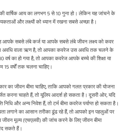
times of Annualized Premium and Def
Annualized Premium is ₹1,00,000 (Excl
32,750 (32,750*40= 13,10,000) + Matur
की वार्षिक आय का लगभग 5 से 10 गुना हो। लेकिन यह जांचने के
33,10,000 ADV/3/24-25/3076.
्यकताओं और लक्ष्यों को ध्यान में रखना सबसे अच्छा है।
आपके सबसे लंबे कर्ज या आपके सबसे लंबे जीवन लक्ष्य को कवर
गतान अवधि वाला ऋण है, तो आपका कवरेज उस अवधि तक चलने के
10 वर्ष का हो गया है, तो आपका कवरेज आपके बच्चे की शिक्षा या
 कम 15 वर्षों तक चलना चाहिए।
रकार का जीवन बीमा चाहिए, ताकि आपको गलत प्रकार की योजना
ित करना चाहते हैं, तो यूलिप आदर्श हो सकता है। दूसरी ओर, यदि
 निधि और अन्य निवेश हैं, तो टर्म बीमा कवरेज पर्याप्त हो सकता है।
ता लगाने का आसान तरीका ढूंढ रहे हैं, तो आपको इन पहलुओं पर
 जीवन मूल्य (एचएलवी) की जांच करने के लिए जीवन बीमा
द सकते हैं।