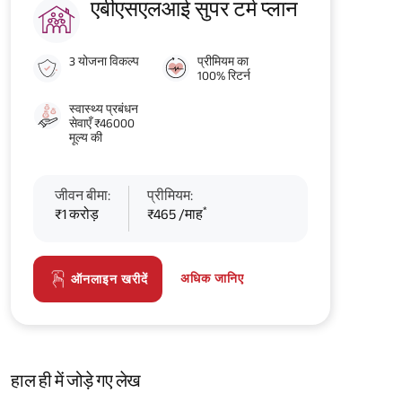
एबीएसएलआई सुपर टर्म प्लान
3 योजना विकल्प
प्रीमियम का
100% रिटर्न
स्वास्थ्य प्रबंधन
सेवाएँ ₹46000
मूल्य की
जीवन बीमा:
प्रीमियम:
*
₹1 करोड़
₹465 /माह
अधिक जानिए
ऑनलाइन खरीदें
हाल ही में जोड़े गए लेख