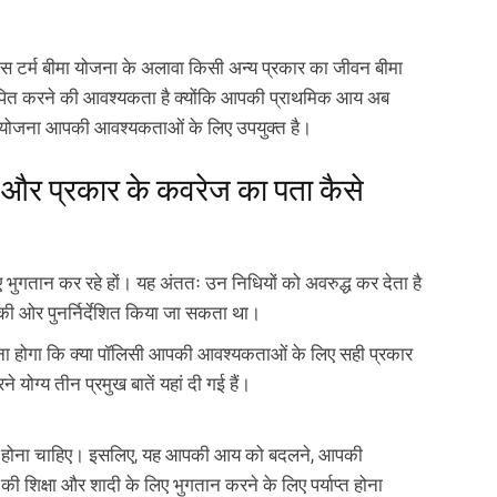
Plan Smarter, Live Better!
पास टर्म बीमा योजना के अलावा किसी अन्य प्रकार का जीवन बीमा
पित करने की आवश्यकता है क्योंकि आपकी प्राथमिक आय अब
Full Name
िकी योजना आपकी आवश्यकताओं के लिए उपयुक्त है।
+91
Phone Number
और प्रकार के कवरेज का पता कैसे
GET A CALL 
I agree to the
Terms of Usage
and
Pri
भुगतान कर रहे हों। यह अंततः उन निधियों को अवरुद्ध कर देता है
contact details here, I override my N
ABSLI and its authorized representat
की ओर पुनर्निर्देशित किया जा सकता था।
mail/SMS/WhatsApp for further assis
proposal and resulting insurance polic
ा होगा कि क्या पॉलिसी आपकी आवश्यकताओं के लिए सही प्रकार
Disclaimer
: ABSLI Nishchit Aayush Pla
linked non-participating individual sav
 योग्य तीन प्रमुख बातें यहां दी गई हैं।
^ Provided 0 year deferment & Annual
chosen at the time of inception of the
payout frequency is only available i
Male- 25 yrs invests in ABSLI Nishchit
जाल होना चाहिए। इसलिए, यह आपकी आय को बदलने, आपकी
Lumpsum Benefit. He chooses premiu
ी शिक्षा और शादी के लिए भुगतान करने के लिए पर्याप्त होना
term 40 years, benefit option -Long