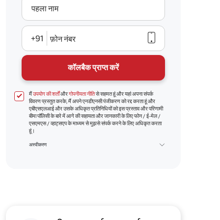
पहला नाम
+91
फ़ोन नंबर
कॉलबैक प्राप्त करें
मैं
उपयोग की शर्तों
और
गोपनीयता नीति
से सहमत हूं और यहां अपना संपर्क
विवरण प्रस्तुत करके, मैं अपने एनडीएनसी पंजीकरण को रद्द करता हूं और
एबीएसएलआई और उसके अधिकृत प्रतिनिधियों को इस प्रस्ताव और परिणामी
बीमा पॉलिसी के बारे में आगे की सहायता और जानकारी के लिए फोन / ई-मेल /
एसएमएस / व्हाट्सएप के माध्यम से मुझसे संपर्क करने के लिए अधिकृत करता
हूं।
अस्वीकरण