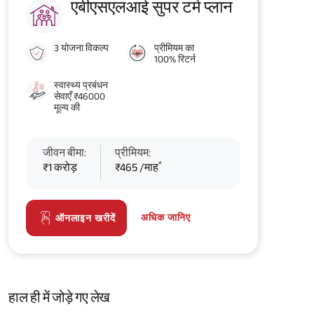
एबीएसएलआई सुपर टर्म प्लान
3 योजना विकल्प
प्रीमियम का
100% रिटर्न
स्वास्थ्य प्रबंधन
सेवाएँ ₹46000
मूल्य की
जीवन बीमा:
प्रीमियम:
*
₹1 करोड़
₹465 /माह
अधिक जानिए
ऑनलाइन खरीदें
हाल ही में जोड़े गए लेख