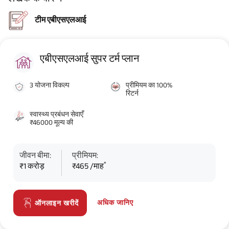
टीम एबीएसएलआई
एबीएसएलआई सुपर टर्म प्लान
3 योजना विकल्प
प्रीमियम का 100%
रिटर्न
स्वास्थ्य प्रबंधन सेवाएँ
₹46000 मूल्य की
जीवन बीमा:
प्रीमियम:
*
₹1 करोड़
₹465 /माह
अधिक जानिए
ऑनलाइन खरीदें