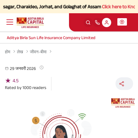
sagar, Charaideo, Jorhat, and Golaghat of Assam
Click here to Know mo
Aditya Birla Sun Life Insurance Company Limited
होम
लेख
जीवन-बीमा
29 जनवरी 2026
★
4.5
Rated by
1000
readers