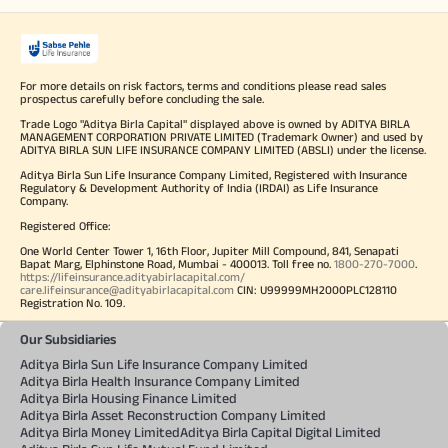
For more details on risk factors, terms and conditions please read sales
prospectus carefully before concluding the sale.
Trade Logo "Aditya Birla Capital" displayed above is owned by ADITYA BIRLA
MANAGEMENT CORPORATION PRIVATE LIMITED (Trademark Owner) and used by
ADITYA BIRLA SUN LIFE INSURANCE COMPANY LIMITED (ABSLI) under the license.
Aditya Birla Sun Life Insurance Company Limited, Registered with Insurance
Regulatory & Development Authority of India (IRDAI) as Life Insurance
Company.
Registered Office:
One World Center Tower 1, 16th Floor, Jupiter Mill Compound, 841, Senapati
Bapat Marg, Elphinstone Road, Mumbai - 400013. Toll free no.
1800-270-7000
.
https://lifeinsurance.adityabirlacapital.com/
care.lifeinsurance@adityabirlacapital.com
CIN: U99999MH2000PLC128110
Registration No. 109.
Our Subsidiaries
Aditya Birla Sun Life Insurance Company Limited
Aditya Birla Health Insurance Company Limited
Aditya Birla Housing Finance Limited
Aditya Birla Asset Reconstruction Company Limited
Aditya Birla Money Limited
Aditya Birla Capital Digital Limited