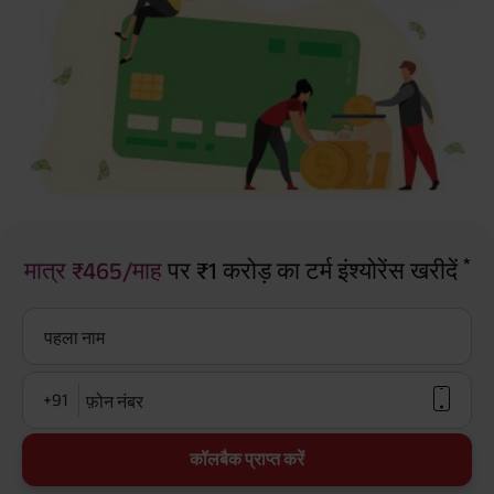
*
मात्र ₹465/माह
पर ₹1 करोड़ का टर्म इंश्योरेंस खरीदें
पहला नाम
+91
फ़ोन नंबर
कॉलबैक प्राप्त करें