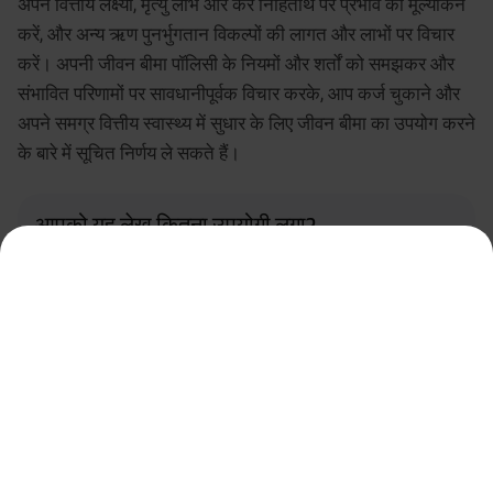
अपने वित्तीय लक्ष्यों, मृत्यु लाभ और कर निहितार्थ पर प्रभाव का मूल्यांकन
करें, और अन्य ऋण पुनर्भुगतान विकल्पों की लागत और लाभों पर विचार
करें। अपनी जीवन बीमा पॉलिसी के नियमों और शर्तों को समझकर और
संभावित परिणामों पर सावधानीपूर्वक विचार करके, आप कर्ज चुकाने और
अपने समग्र वित्तीय स्वास्थ्य में सुधार के लिए जीवन बीमा का उपयोग करने
के बारे में सूचित निर्णय ले सकते हैं।
आपको यह लेख कितना उपयोगी लगा?
3.4
Rated by
262
readers
Don’t forgot to share helpful information in
शेयर
your circle