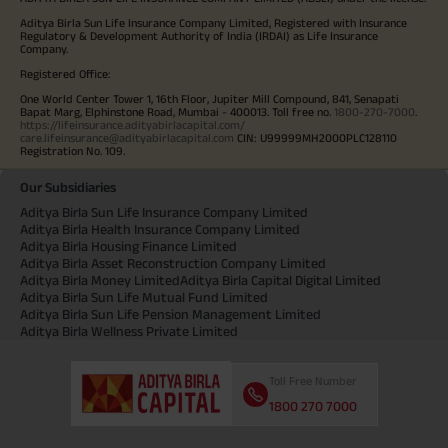
Aditya Birla Sun Life Insurance Company Limited, Registered with Insurance
Regulatory & Development Authority of India (IRDAI) as Life Insurance
Company.
Registered Office:
One World Center Tower 1, 16th Floor, Jupiter Mill Compound, 841, Senapati
Bapat Marg, Elphinstone Road, Mumbai - 400013. Toll free no.
1800-270-7000
.
https://lifeinsurance.adityabirlacapital.com/
care.lifeinsurance@adityabirlacapital.com
CIN: U99999MH2000PLC128110
Registration No. 109.
Our Subsidiaries
Aditya Birla Sun Life Insurance Company Limited
Aditya Birla Health Insurance Company Limited
Aditya Birla Housing Finance Limited
Aditya Birla Asset Reconstruction Company Limited
Aditya Birla Money Limited
Aditya Birla Capital Digital Limited
Aditya Birla Sun Life Mutual Fund Limited
Aditya Birla Sun Life Pension Management Limited
Aditya Birla Wellness Private Limited
Toll Free Number
1800 270 7000