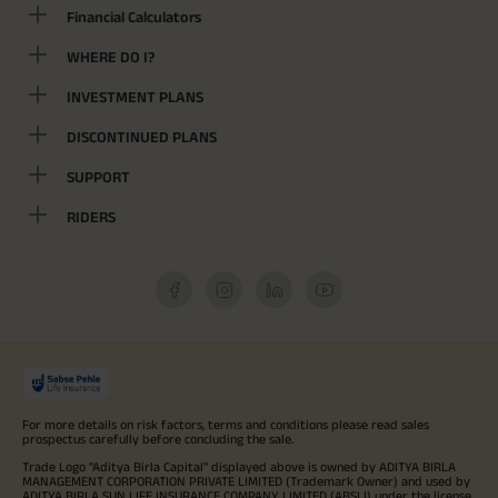
Financial Calculators
WHERE DO I?
INVESTMENT PLANS
DISCONTINUED PLANS
SUPPORT
RIDERS
For more details on risk factors, terms and conditions please read sales
prospectus carefully before concluding the sale.
Trade Logo "Aditya Birla Capital" displayed above is owned by ADITYA BIRLA
MANAGEMENT CORPORATION PRIVATE LIMITED (Trademark Owner) and used by
ADITYA BIRLA SUN LIFE INSURANCE COMPANY LIMITED (ABSLI) under the license.