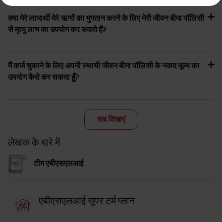
yrs invests in ABSLI Nishchit Aayush Plan with Level Income + Lumpsum
Benefit. He chooses premium payment term 10 yrs , policy term 40 years,
क्या मेरे लाभार्थी मेरे ऋणों का भुगतान करने के लिए मेरी जीवन बीमा पॉलिसी
benefit option -Long Term Income, Sum Assured 7 times of Annualized
से मृत्यु लाभ का उपयोग कर सकते हैं?
Premium and Deferment Period 0 years. Annualized Premium is ₹1,00,000
(Exclusive of GST.). Annual Income of ₹ 32,750 (32,750*40= 13,10,000) +
Maturity Benefit (₹20,00,000)= ₹ 33,10,000 ADV/3/24-25/3076.
मैं कर्ज चुकाने के लिए अपनी स्थायी जीवन बीमा पॉलिसी के नकद मूल्य का
उपयोग कैसे कर सकता हूँ?
सब दिखाएं
लेखक के बारे में
टीम एबीएसएलआई
एबीएसएलआई सुपर टर्म प्लान