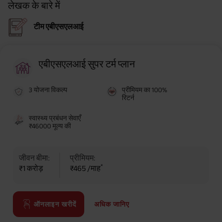
लेखक के बारे में
टीम एबीएसएलआई
एबीएसएलआई सुपर टर्म प्लान
3 योजना विकल्प
प्रीमियम का 100%
रिटर्न
स्वास्थ्य प्रबंधन सेवाएँ
₹46000 मूल्य की
जीवन बीमा:
प्रीमियम:
*
₹1 करोड़
₹465 /माह
अधिक जानिए
ऑनलाइन खरीदें