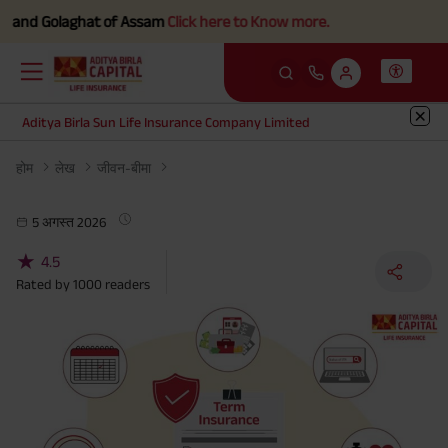
 and Golaghat of Assam
Click here to Know more.
Aditya Birla Sun Life Insurance Company Limited
होम
लेख
जीवन-बीमा
5 अगस्त 2026
★
4.5
Rated by
1000
readers