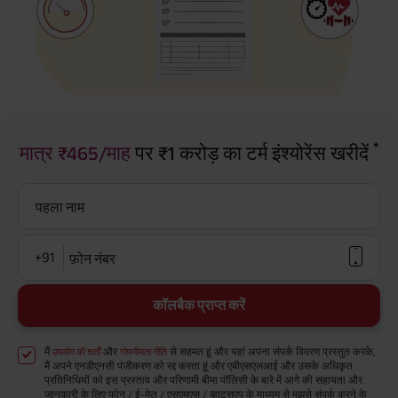
*
मात्र ₹465/माह
पर ₹1 करोड़ का टर्म इंश्योरेंस खरीदें
पहला नाम
+91
फ़ोन नंबर
कॉलबैक प्राप्त करें
मैं
और
से सहमत हूं और यहां अपना संपर्क विवरण प्रस्तुत करके,
उपयोग की शर्तों
गोपनीयता नीति
मैं अपने एनडीएनसी पंजीकरण को रद्द करता हूं और एबीएसएलआई और उसके अधिकृत
प्रतिनिधियों को इस प्रस्ताव और परिणामी बीमा पॉलिसी के बारे में आगे की सहायता और
जानकारी के लिए फोन / ई-मेल / एसएमएस / व्हाट्सएप के माध्यम से मुझसे संपर्क करने के