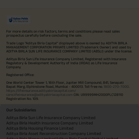
For more details on risk factors, terms and conditions please read sales
prospectus carefully before concluding the sale.
Trade Logo "Aditya Birla Capital" displayed above is owned by ADITYA BIRLA
MANAGEMENT CORPORATION PRIVATE LIMITED (Trademark Owner) and used by
ADITYA BIRLA SUN LIFE INSURANCE COMPANY LIMITED (ABSLI) under the license.
Aditya Birla Sun Life Insurance Company Limited, Registered with Insurance
Regulatory & Development Authority of India (IRDAI) as Life Insurance
Company.
Registered Office:
One World Center Tower 1, 16th Floor, Jupiter Mill Compound, 841, Senapati
Bapat Marg, Elphinstone Road, Mumbai - 400013. Toll free no.
1800-270-7000
.
https://lifeinsurance.adityabirlacapital.com/
care.lifeinsurance@adityabirlacapital.com
CIN: U99999MH2000PLC128110
Registration No. 109.
Our Subsidiaries
Aditya Birla Sun Life Insurance Company Limited
Aditya Birla Health Insurance Company Limited
Aditya Birla Housing Finance Limited
Aditya Birla Asset Reconstruction Company Limited
Aditya Birla Money Limited
Aditya Birla Capital Digital Limited