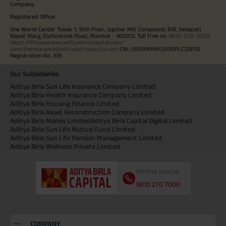
Company.
Registered Office:
One World Center Tower 1, 16th Floor, Jupiter Mill Compound, 841, Senapati
Bapat Marg, Elphinstone Road, Mumbai - 400013. Toll free no.
1800-270-7000
.
https://lifeinsurance.adityabirlacapital.com/
care.lifeinsurance@adityabirlacapital.com
CIN: U99999MH2000PLC128110
Registration No. 109.
Our Subsidiaries
Aditya Birla Sun Life Insurance Company Limited
Aditya Birla Health Insurance Company Limited
Aditya Birla Housing Finance Limited
Aditya Birla Asset Reconstruction Company Limited
Aditya Birla Money Limited
Aditya Birla Capital Digital Limited
Aditya Birla Sun Life Mutual Fund Limited
Aditya Birla Sun Life Pension Management Limited
Aditya Birla Wellness Private Limited
Toll Free Number
1800 270 7000
COMPANY