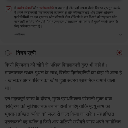
मैं
और
से सहमत हूं और यहां अपना संपर्क विवरण प्रस्तुत करके,
उपयोग की शर्तों
गोपनीयता नीति
मैं अपने एनडीएनसी पंजीकरण को रद्द करता हूं और एबीएसएलआई और उसके अधिकृत
प्रतिनिधियों को इस प्रस्ताव और परिणामी बीमा पॉलिसी के बारे में आगे की सहायता और
जानकारी के लिए फोन / ई-मेल / एसएमएस / व्हाट्सएप के माध्यम से मुझसे संपर्क करने के
लिए अधिकृत करता हूं।
अस्वीकरण
विषय सूची
सबसे पहले, नामांकित व्यक्ति कौन है?
किसी प्रियजन को खोने से अधिक विनाशकारी कुछ भी नहीं है।
क्या आपकी जीवन बीमा पॉलिसी के नॉमिनी को बदलना संभव है?
भावनात्मक उथल-पुथल के साथ, वित्तीय ज़िम्मेदारियों का बोझ भी आता है
- खासकर अगर परिवार का खोया हुआ सदस्य प्राथमिक कमाने वाला
नामांकित व्यक्ति को बदलने के चरण
था।
नामांकित व्यक्ति चुनते समय बचने योग्य सामान्य गलतियाँ
इस महत्वपूर्ण समय के दौरान, मुख्य प्राथमिकता परेशानी मुक्त दावा
समेटते हुए!
प्रक्रिया को सुविधाजनक बनाना होनी चाहिए ताकि मृत्यु लाभ का
भुगतान इच्छित व्यक्ति को जल्द से जल्द किया जा सके। यह इच्छित
प्राप्तकर्ता वह व्यक्ति है जिसे आप पॉलिसी खरीदते समय अपने नामांकित