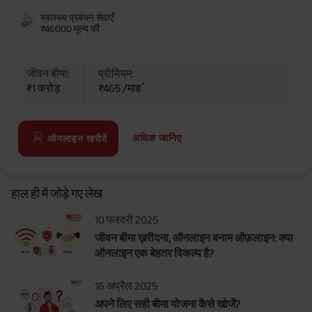
Benefit. He chooses premium payment term 10 yrs , policy term 40 years,
स्वास्थ्य प्रबंधन सेवाएँ
benefit option -Long Term Income, Sum Assured 7 times of Annualized
₹46000 मूल्य की
Premium and Deferment Period 0 years. Annualized Premium is ₹1,00,000
(Exclusive of GST.). Annual Income of ₹ 32,750 (32,750*40= 13,10,000) +
Maturity Benefit (₹20,00,000)= ₹ 33,10,000 ADV/3/24-25/3076.
जीवन बीमा:
प्रीमियम:
*
₹1 करोड़
₹465 /माह
अधिक जानिए
ऑनलाइन खरीदें
हाल ही में जोड़े गए लेख
10 फरवरी 2025
जीवन बीमा ख़रीदना, ऑनलाइन बनाम ऑफ़लाइन: क्या
ऑनलाइन एक बेहतर विकल्प है?
16 अप्रैल 2025
अपने लिए सही बीमा योजना कैसे खोजें?