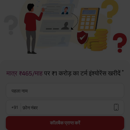
*
मात्र ₹465/माह
पर ₹1 करोड़ का टर्म इंश्योरेंस खरीदें
पहला नाम
+91
फ़ोन नंबर
कॉलबैक प्राप्त करें