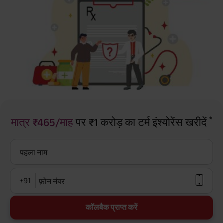
*
मात्र ₹465/माह
पर ₹1 करोड़ का टर्म इंश्योरेंस खरीदें
पहला नाम
+91
फ़ोन नंबर
कॉलबैक प्राप्त करें