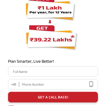
Don’t forgot to share helpful information in
शेयर
your circle
लेखक के बारे में
टीम एबीएसएलआई
Plan Smarter, Live Better!
एबीएसएलआई सुपर टर्म प्लान
Full Name
3 योजना विकल्प
प्रीमियम का 100%
रिटर्न
+91
Phone Number
स्वास्थ्य प्रबंधन सेवाएँ
₹46000 मूल्य की
GET A CALL BACK!