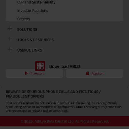
CSR and Sustainability
Investor Relations
Careers
SOLUTIONS
TOOLS & RESOURCES
USEFUL LINKS
Download ABCD
Playstore
Appstore
BEWARE OF SPURIOUS PHONE CALLS AND FICTITIOUS /
FRAUDULENT OFFERS
IRDAI or its officials do not involve in activities like selling insurance policies,
announcing bonus or investment of premiums. Public receiving such phone calls
are requested to lodge a police complaint.
©
2026
,
Aditya Birla Capital Ltd. All Rights Reserved.
An Aditya Birla Group company