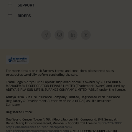
SUPPORT
RIDERS
For more details on risk factors, terms and conditions please read sales
prospectus carefully before concluding the sale.
Trade Logo "Aditya Birla Capital" displayed above is owned by ADITYA BIRLA
MANAGEMENT CORPORATION PRIVATE LIMITED (Trademark Owner) and used by
ADITYA BIRLA SUN LIFE INSURANCE COMPANY LIMITED (ABSLI) under the license.
Aditya Birla Sun Life Insurance Company Limited, Registered with Insurance
Regulatory & Development Authority of India (IRDAI) as Life Insurance
Company.
Registered Office:
One World Center Tower 1, 16th Floor, Jupiter Mill Compound, 841, Senapati
Bapat Marg, Elphinstone Road, Mumbai - 400013. Toll free no.
1800-270-7000
.
https://lifeinsurance.adityabirlacapital.com/
care.lifeinsurance@adityabirlacapital.com
CIN: U99999MH2000PLC128110