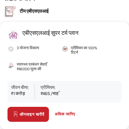
टीम एबीएसएलआई
एबीएसएलआई सुपर टर्म प्लान
3 योजना विकल्प
प्रीमियम का 100%
रिटर्न
स्वास्थ्य प्रबंधन सेवाएँ
₹46000 मूल्य की
जीवन बीमा:
प्रीमियम:
*
₹1 करोड़
₹465 /माह
अधिक जानिए
ऑनलाइन खरीदें