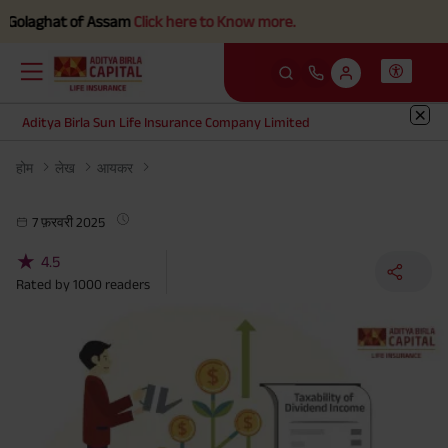
Golaghat of Assam
Click here to Know more.
Aditya Birla Sun Life Insurance Company Limited
होम
लेख
आयकर
7 फ़रवरी 2025
★
4.5
Rated by
1000
readers