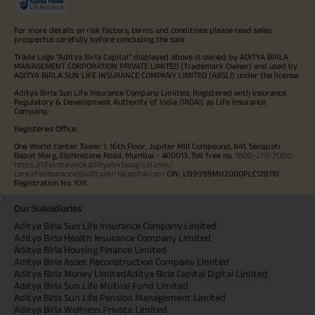
For more details on risk factors, terms and conditions please read sales
prospectus carefully before concluding the sale.
Trade Logo "Aditya Birla Capital" displayed above is owned by ADITYA BIRLA
MANAGEMENT CORPORATION PRIVATE LIMITED (Trademark Owner) and used by
ADITYA BIRLA SUN LIFE INSURANCE COMPANY LIMITED (ABSLI) under the license.
Aditya Birla Sun Life Insurance Company Limited, Registered with Insurance
Regulatory & Development Authority of India (IRDAI) as Life Insurance
Company.
Registered Office:
One World Center Tower 1, 16th Floor, Jupiter Mill Compound, 841, Senapati
Bapat Marg, Elphinstone Road, Mumbai - 400013. Toll free no.
1800-270-7000
.
https://lifeinsurance.adityabirlacapital.com/
care.lifeinsurance@adityabirlacapital.com
CIN: U99999MH2000PLC128110
Registration No. 109.
Our Subsidiaries
Aditya Birla Sun Life Insurance Company Limited
Aditya Birla Health Insurance Company Limited
Aditya Birla Housing Finance Limited
Aditya Birla Asset Reconstruction Company Limited
Aditya Birla Money Limited
Aditya Birla Capital Digital Limited
Aditya Birla Sun Life Mutual Fund Limited
Aditya Birla Sun Life Pension Management Limited
Aditya Birla Wellness Private Limited