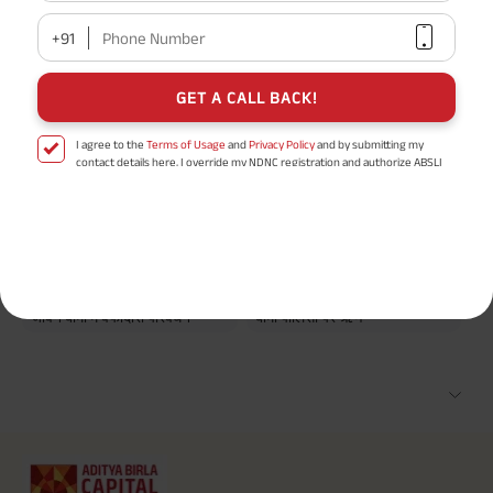
+91
Phone Number
लोकप्रिय खोजें
GET A CALL BACK!
अधिक रिटर्न के साथ सुरक्षित निवेश
भाग लेने वाली बनाम गैर-भाग लेने वाली
बीमा पॉलिसी
I agree to the
Terms of Usage
and
Privacy Policy
and by submitting my
पीपीएफ ब्याज दरें
5 साल के लिए निवेश योजना
contact details here, I override my NDNC registration and authorize ABSLI
and its authorized representatives to contact me by phone/e-
500 रुपये से निवेश शुरू करें
उत्तरजीविता लाभ और परिपक्वता लाभ
mail/SMS/WhatsApp for further assistance and information about this
proposal and resulting insurance policy.
के बीच अंतर
Disclaimer
: ABSLI Nishchit Aayush Plan (UIN No 109N137V12) is a non-linked
non-participating individual savings life insurance plan.
जीवन बीमा और टर्म इंश्योरेंस के बीच
बोनस के प्रकार और गारंटीशुदा
^ Provided 0 year deferment & Annually in Advance payout frequency is
अंतर
परिवर्धन
chosen at the time of inception of the policy. Annually in Advance payout
*
frequency is only available in "Annual" premium payment mode.
Male- 25
जीवन बीमा में वफादारी परिवर्धन
बीमा पॉलिसी पर ऋण
yrs invests in ABSLI Nishchit Aayush Plan with Level Income + Lumpsum
Benefit. He chooses premium payment term 10 yrs , policy term 40 years,
benefit option -Long Term Income, Sum Assured 7 times of Annualized
Premium and Deferment Period 0 years. Annualized Premium is ₹1,00,000
(Exclusive of GST.). Annual Income of ₹ 32,750 (32,750*40= 13,10,000) +
Maturity Benefit (₹20,00,000)= ₹ 33,10,000 ADV/3/24-25/3076.