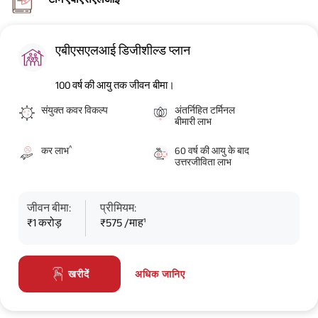
एबीएसएलआई डिजीशील्ड प्लान
100 वर्ष की आयु तक जीवन बीमा।
संयुक्त कवर विकल्प
अंतर्निहित टर्मिनल
बीमारी लाभ
^
कर लाभ
60 वर्ष की आयु के बाद
उत्तरजीविता लाभ
जीवन बीमा:
प्रीमियम:
₹1 करोड़
₹575 /माह¹
अधिक जानिए
खरीदें