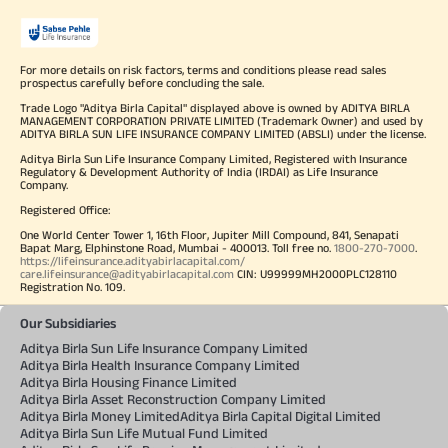
For more details on risk factors, terms and conditions please read sales
prospectus carefully before concluding the sale.
Trade Logo "Aditya Birla Capital" displayed above is owned by ADITYA BIRLA
MANAGEMENT CORPORATION PRIVATE LIMITED (Trademark Owner) and used by
ADITYA BIRLA SUN LIFE INSURANCE COMPANY LIMITED (ABSLI) under the license.
Aditya Birla Sun Life Insurance Company Limited, Registered with Insurance
Regulatory & Development Authority of India (IRDAI) as Life Insurance
Company.
Registered Office:
One World Center Tower 1, 16th Floor, Jupiter Mill Compound, 841, Senapati
Bapat Marg, Elphinstone Road, Mumbai - 400013. Toll free no.
1800-270-7000
.
https://lifeinsurance.adityabirlacapital.com/
care.lifeinsurance@adityabirlacapital.com
CIN: U99999MH2000PLC128110
Registration No. 109.
Our Subsidiaries
Aditya Birla Sun Life Insurance Company Limited
Aditya Birla Health Insurance Company Limited
Aditya Birla Housing Finance Limited
Aditya Birla Asset Reconstruction Company Limited
Aditya Birla Money Limited
Aditya Birla Capital Digital Limited
Aditya Birla Sun Life Mutual Fund Limited