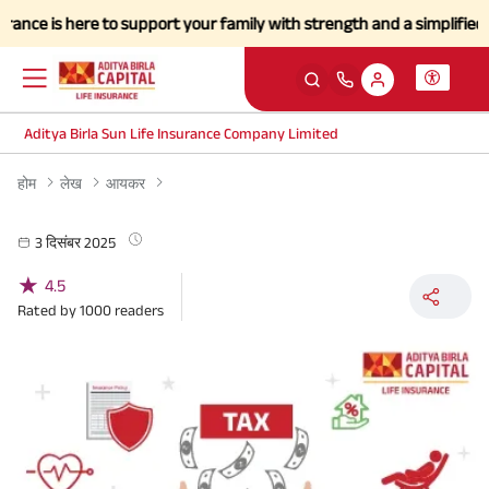
e is here to support your family with strength and a simplified claim
Aditya Birla Sun Life Insurance Company Limited
होम
लेख
आयकर
3 दिसंबर 2025
★
4.5
Rated by
1000
readers