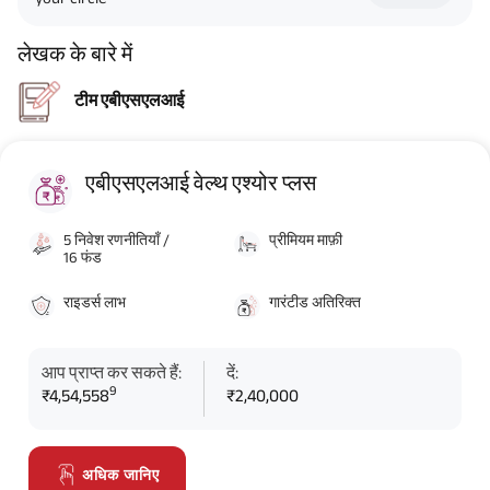
लेखक के बारे में
टीम एबीएसएलआई
एबीएसएलआई वेल्थ एश्योर प्लस
5 निवेश रणनीतियाँ /
प्रीमियम माफ़ी
16 फंड
राइडर्स लाभ
गारंटीड अतिरिक्त
आप प्राप्त कर सकते हैं:
दें:
9
₹4,54,558
₹2,40,000
अधिक जानिए