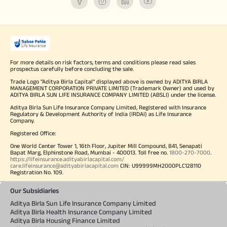
For more details on risk factors, terms and conditions please read sales
prospectus carefully before concluding the sale.
Trade Logo "Aditya Birla Capital" displayed above is owned by ADITYA BIRLA
MANAGEMENT CORPORATION PRIVATE LIMITED (Trademark Owner) and used by
ADITYA BIRLA SUN LIFE INSURANCE COMPANY LIMITED (ABSLI) under the license.
Aditya Birla Sun Life Insurance Company Limited, Registered with Insurance
Regulatory & Development Authority of India (IRDAI) as Life Insurance
Company.
Registered Office:
One World Center Tower 1, 16th Floor, Jupiter Mill Compound, 841, Senapati
Bapat Marg, Elphinstone Road, Mumbai - 400013. Toll free no.
1800-270-7000
.
https://lifeinsurance.adityabirlacapital.com/
care.lifeinsurance@adityabirlacapital.com
CIN: U99999MH2000PLC128110
Registration No. 109.
Our Subsidiaries
Aditya Birla Sun Life Insurance Company Limited
Aditya Birla Health Insurance Company Limited
Aditya Birla Housing Finance Limited