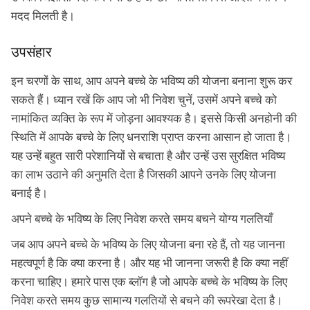
Plan Smarter, Live Better!
मदद मिलती है।
Full Name
उपसंहार
+91
Phone Number
इन चरणों के साथ, आप अपने बच्चे के भविष्य की योजना बनाना शुरू कर
सकते हैं। ध्यान रखें कि आप जो भी निवेश चुनें, उसमें अपने बच्चे को
GET A CALL BACK!
नामांकित व्यक्ति के रूप में जोड़ना आवश्यक है। इससे किसी अनहोनी की
स्थिति में आपके बच्चे के लिए धनराशि प्राप्त करना आसान हो जाता है।
I agree to the
Terms of Usage
and
Privacy Policy
and by submitting my
contact details here, I override my NDNC registration and authorize ABSLI
यह उन्हें बहुत सारी परेशानियों से बचाता है और उन्हें उस सुरक्षित भविष्य
and its authorized representatives to contact me by phone/e-
mail/SMS/WhatsApp for further assistance and information about this
का लाभ उठाने की अनुमति देता है जिसकी आपने उनके लिए योजना
proposal and resulting insurance policy.
बनाई है।
Disclaimer
: ABSLI Nishchit Aayush Plan (UIN No 109N137V12) is a non-linked
non-participating individual savings life insurance plan.
^ Provided 0 year deferment & Annually in Advance payout frequency is
अपने बच्चे के भविष्य के लिए निवेश करते समय बचने योग्य गलतियाँ
chosen at the time of inception of the policy. Annually in Advance payout
*
frequency is only available in "Annual" premium payment mode.
Male- 25
जब आप अपने बच्चे के भविष्य के लिए योजना बना रहे हैं, तो यह जानना
yrs invests in ABSLI Nishchit Aayush Plan with Level Income + Lumpsum
Benefit. He chooses premium payment term 10 yrs , policy term 40 years,
महत्वपूर्ण है कि क्या करना है। और यह भी जानना जरूरी है कि क्या नहीं
benefit option -Long Term Income, Sum Assured 7 times of Annualized
करना चाहिए। हमारे पास एक ब्लॉग है जो आपके बच्चे के भविष्य के लिए
Premium and Deferment Period 0 years. Annualized Premium is ₹1,00,000
(Exclusive of GST.). Annual Income of ₹ 32,750 (32,750*40= 13,10,000) +
निवेश करते समय कुछ सामान्य गलतियों से बचने की रूपरेखा देता है।
Maturity Benefit (₹20,00,000)= ₹ 33,10,000 ADV/3/24-25/3076.