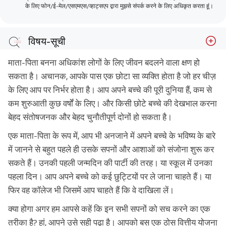
के लिए फोन/ई-मेल/एसएमएस/व्हाट्सएप द्वारा मुझसे संपर्क करने के लिए अधिकृत करता हूं।
विषय-सूची
जितनी जल्दी संभव हो शुरुआत करें
माता-पिता बनना अधिकांश लोगों के लिए जीवन बदलने वाला क्षण हो
लक्ष्य-आधारित निवेश करें
सकता है। अचानक, आपके पास एक छोटा सा व्यक्ति होता है जो हर चीज़
के लिए आप पर निर्भर होता है। आप अपने बच्चे की पूरी दुनिया हैं, कम से
अपना बीमा करायें
कम शुरुआती कुछ वर्षों के लिए। और किसी छोटे बच्चे की देखभाल करना
एक नजर अपने कर्ज पर रखें
बेहद संतोषजनक और बेहद चुनौतीपूर्ण दोनों हो सकता है।
अपने बच्चे को व्यक्तिगत वित्त के बारे में शिक्षित करें
एक माता-पिता के रूप में, आप भी अनजाने में अपने बच्चे के भविष्य के बारे
उपसंहार
में जानने से बहुत पहले ही उसके सपनों और आशाओं को संजोना शुरू कर
सकते हैं। उनकी पहली जन्मदिन की पार्टी की तरह। या स्कूल में उनका
पहला दिन। आप अपने बच्चे को कई छुट्टियों पर ले जाना चाहते हैं। या
फिर वह कॉलेज भी जिसमें आप चाहते हैं कि वे दाखिला लें।
क्या होगा अगर हम आपसे कहें कि इन सभी सपनों को सच करने का एक
तरीका है? हां, आपने उसे सही पढ़ा है। आपको बस एक ठोस वित्तीय योजना