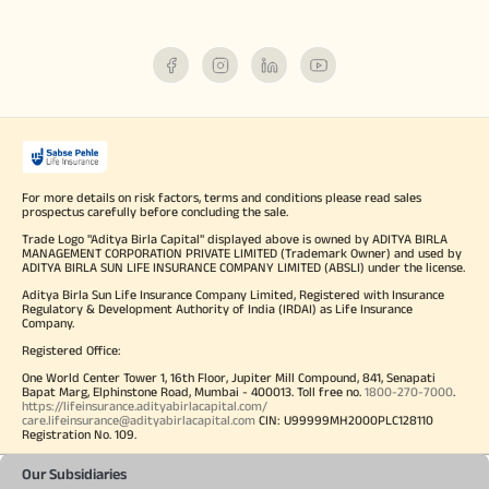
For more details on risk factors, terms and conditions please read sales
prospectus carefully before concluding the sale.
Trade Logo "Aditya Birla Capital" displayed above is owned by ADITYA BIRLA
MANAGEMENT CORPORATION PRIVATE LIMITED (Trademark Owner) and used by
ADITYA BIRLA SUN LIFE INSURANCE COMPANY LIMITED (ABSLI) under the license.
Aditya Birla Sun Life Insurance Company Limited, Registered with Insurance
Regulatory & Development Authority of India (IRDAI) as Life Insurance
Company.
Registered Office:
One World Center Tower 1, 16th Floor, Jupiter Mill Compound, 841, Senapati
Bapat Marg, Elphinstone Road, Mumbai - 400013. Toll free no.
1800-270-7000
.
https://lifeinsurance.adityabirlacapital.com/
care.lifeinsurance@adityabirlacapital.com
CIN: U99999MH2000PLC128110
Registration No. 109.
Our Subsidiaries