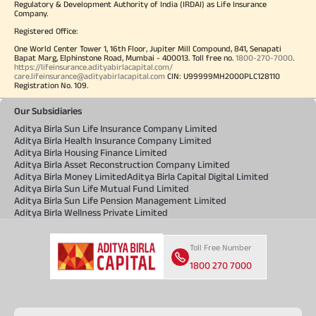
Regulatory & Development Authority of India (IRDAI) as Life Insurance
Company.
Registered Office:
One World Center Tower 1, 16th Floor, Jupiter Mill Compound, 841, Senapati
Bapat Marg, Elphinstone Road, Mumbai - 400013. Toll free no.
1800-270-7000
.
https://lifeinsurance.adityabirlacapital.com/
care.lifeinsurance@adityabirlacapital.com
CIN: U99999MH2000PLC128110
Registration No. 109.
Our Subsidiaries
Aditya Birla Sun Life Insurance Company Limited
Aditya Birla Health Insurance Company Limited
Aditya Birla Housing Finance Limited
Aditya Birla Asset Reconstruction Company Limited
Aditya Birla Money Limited
Aditya Birla Capital Digital Limited
Aditya Birla Sun Life Mutual Fund Limited
Aditya Birla Sun Life Pension Management Limited
Aditya Birla Wellness Private Limited
Toll Free Number
1800 270 7000