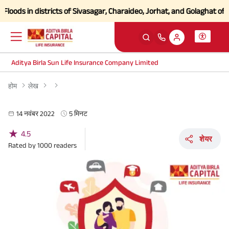
s in districts of Sivasagar, Charaideo, Jorhat, and Golaghat of Assa
Aditya Birla Sun Life Insurance Company Limited
होम
लेख
14 नवंबर 2022
5 मिनट
★
4.5
शेयर
Rated by
1000
readers