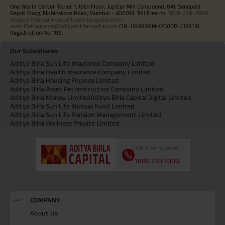
One World Center Tower 1, 16th Floor, Jupiter Mill Compound, 841, Senapati
Bapat Marg, Elphinstone Road, Mumbai - 400013. Toll free no.
1800-270-7000
.
https://lifeinsurance.adityabirlacapital.com/
care.lifeinsurance@adityabirlacapital.com
CIN: U99999MH2000PLC128110
Registration No. 109.
Our Subsidiaries
Aditya Birla Sun Life Insurance Company Limited
Aditya Birla Health Insurance Company Limited
Aditya Birla Housing Finance Limited
Aditya Birla Asset Reconstruction Company Limited
Aditya Birla Money Limited
Aditya Birla Capital Digital Limited
Aditya Birla Sun Life Mutual Fund Limited
Aditya Birla Sun Life Pension Management Limited
Aditya Birla Wellness Private Limited
Toll Free Number
1800 270 7000
COMPANY
About Us