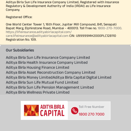
Aditya Birla Sun Life Insurance Company Limited, Registered with Insurance
Regulatory & Development Authority of India (IRDAI) as Life Insurance
Company.
Registered Office:
One World Center Tower 1, 16th Floor, Jupiter Mill Compound, 841, Senapati
Bapat Marg, Elphinstone Road, Mumbai - 400013. Toll free no.
1800-270-7000
.
https://lifeinsurance.adityabirlacapital.com/
care.lifeinsurance@adityabirlacapital.com
CIN: U99999MH2000PLC128110
Registration No. 109.
Our Subsidiaries
Aditya Birla Sun Life Insurance Company Limited
Aditya Birla Health Insurance Company Limited
Aditya Birla Housing Finance Limited
Aditya Birla Asset Reconstruction Company Limited
Aditya Birla Money Limited
Aditya Birla Capital Digital Limited
Aditya Birla Sun Life Mutual Fund Limited
Aditya Birla Sun Life Pension Management Limited
Aditya Birla Wellness Private Limited
Toll Free Number
1800 270 7000