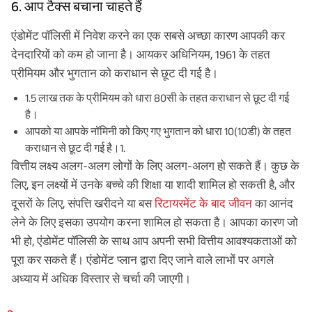
6. आप टैक्स बचाना चाहते हैं
एंडोमेंट पॉलिसी में निवेश करने का एक सबसे अच्छा कारण आपकी कर
+91
फ़ोन नंबर
देनदारियों को कम हो जाना है। आयकर अधिनियम, 1961 के तहत
प्रीमियम और भुगतान को कराधान से छूट दी गई है।
वापस कॉल करें!
1.5 लाख तक के प्रीमियम को धारा 80सी के तहत कराधान से छूट दी गई
मैं
उपयोग की शर्तों
और
गोपनीयता नीति
से सहमत हूं, और अपने संपर्क विवरण प्रस्तुत कर के, मैं
है।
अपनी NDNC पंजीकरण को दरकिनार करता/करती हूं और एबीएसएलआई तथा इसके अधिकृत
प्रतिनिधियों को इस प्रस्ताव और बीमा पॉलिसी से संबंधित सहायता और जानकारी हेतु मुझे फोन/
आपको या आपके नॉमिनी को किए गए भुगतान को धारा 10(10डी) के तहत
ईमेल/एसएमएस/व्हाट्सएप के माध्यम से संपर्क करने के लिए अधिकृत करता/करती हूं।
कराधान से छूट दी गई है।1.
डिस्क्लेमर : एबीएसएलआई निश्चित आयुष योजना (UIN No 109N137V12) एक नॉन-लिंक्ड, नॉन-
पार्टिसिपेटिंग व्यक्तिगत बचत जीवन बीमा योजना है। ^ यदि पॉलिसी शुरू करते समय 0 वर्ष डिफरमेंट
वित्तीय लक्ष्य अलग-अलग लोगों के लिए अलग-अलग हो सकते हैं। कुछ के
और "Annually in Advance" पेआउट फ्रीक्वेंसी चुनी गई हो। यह फ्रीक्वेंसी केवल "वार्षिक"
प्रीमियम भुगतान मोड में उपलब्ध है। ADV/2/24-25/2901
लिए, इन लक्ष्यों में उनके बच्चे की शिक्षा या शादी शामिल हो सकती है, और
दूसरों के लिए, संपत्ति खरीदने या बस
रिटायरमेंट के बाद जीवन
का आनंद
लेने के लिए इसका उपयोग करना शामिल हो सकता है। आपका कारण जो
भी हो, एंडोमेंट पॉलिसी के साथ आप अपनी सभी वित्तीय आवश्यकताओं को
पूरा कर सकते हैं। एंडोमेंट प्लान द्वारा दिए जाने वाले लाभों पर अगले
अध्याय में अधिक विस्तार से चर्चा की जाएगी।