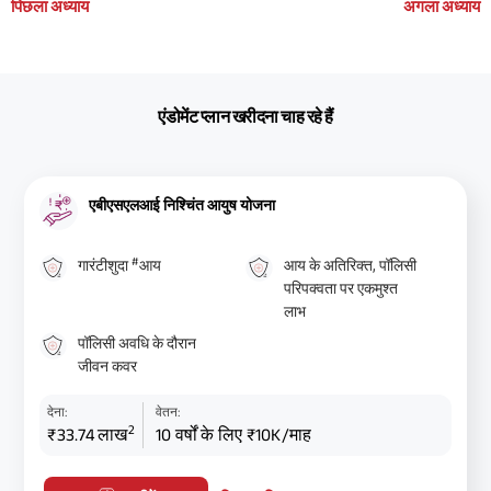
पिछला अध्याय
अगला अध्याय
एंडोमेंट प्लान खरीदना चाह रहे हैं
एबीएसएलआई निश्चिंत आयुष योजना
#
गारंटीशुदा
आय
आय के अतिरिक्त, पॉलिसी
परिपक्वता पर एकमुश्त
लाभ
पॉलिसी अवधि के दौरान
जीवन कवर
देना:
वेतन:
2
₹33.74 लाख
10 वर्षों के लिए ₹10K/माह