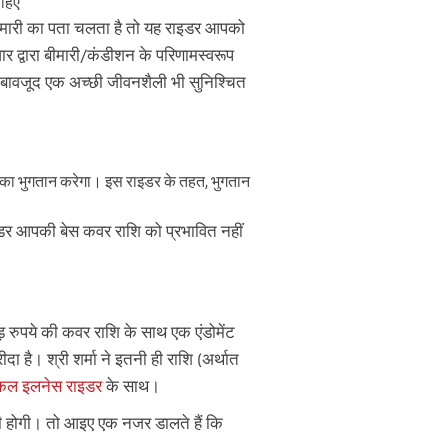
ाहिए
ीमारी का पता चलता है तो यह राइडर आपको
े एक दिन बाद ही
 द्वारा बीमारी/कंडीशन के परिणामस्वरूप
^
 के बावजूद एक अच्छी जीवनशैली भी सुनिश्चित
!
 का भुगतान करेगा। इस राइडर के तहत, भुगतान
राइडर आपकी बेस कवर राशि को प्रभावित नहीं
ें!
ूं, और अपने संपर्क विवरण प्रस्तुत कर के,
/करती हूं और एबीएसएलआई तथा इसके
करोड़ रुपये की कवर राशि के साथ एक एंडोमेंट
 पॉलिसी से संबंधित सहायता और जानकारी
्यम से संपर्क करने के लिए अधिकृत करता/
है। श्री शर्मा ने इतनी ही राशि (अर्थात
कल इलनेस राइडर
के साथ।
ना (UIN No 109N137V12) एक नॉन-लिंक्ड,
ोजना है। ^ यदि पॉलिसी शुरू करते समय 0
 फ्रीक्वेंसी चुनी गई हो। यह फ्रीक्वेंसी
ानी होगी। तो आइए एक नजर डालते हैं कि
लब्ध है। ADV/2/24-25/2901