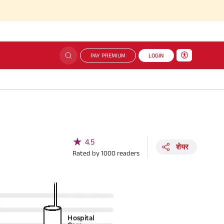
PAY PREMIUM
LOGIN
★
4.5
शेयर
Rated by
1000
readers