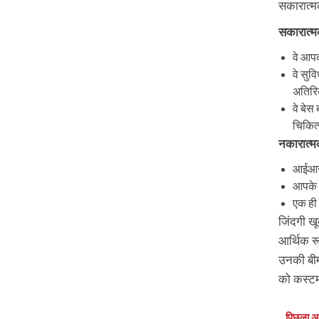
सकारात्मक
सकारात्मक
वे आपक
वे सुव
अतिरिक
वे बेस
चिकित्
नकारात्मक
आईआरड
आपके र
एक ही 
जिंदगी खू
आर्थिक र
उनकी बीम
को कस्टम
पिछला अध