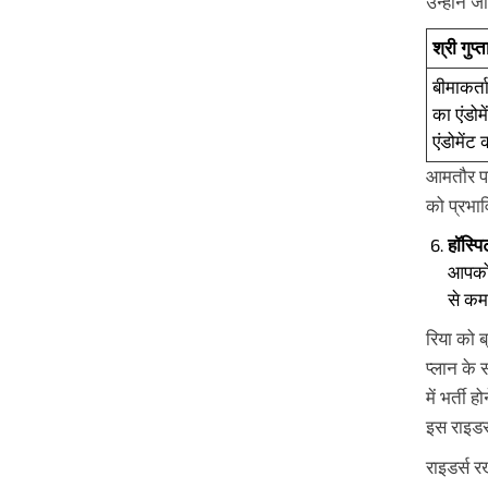
उन्होंने ज
श्री गुप
बीमाकर्त
का एंडोम
एंडोमें
आमतौर पर
को प्रभाव
हॉस्प
आपको 
से कम
रिया को ब
प्लान के
में भर्ती
इस राइडर 
राइडर्स र