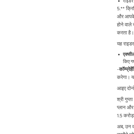
राइडर 
5.** क्र
और आपके 
होने वाले
करता है।
यह राइडर 
एक्सी
किए गए
-
कॉम्प्रे
करेगा। य
आइए दोनों
श्री गुप्त
प्लान और 
1.5 करोड़
अब, उन दो