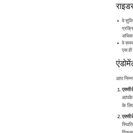
राइडर्
वे सुव
प्रक्र
अधिक ल
वे समय
एक ही
एंडोम
आप निम्न
एक्सी
आपके 
के लिए
एक्सी
स्थिति
विकला