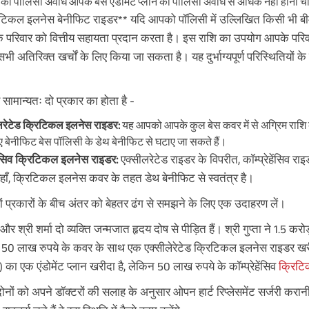
की पॉलिसी अवधि आपके बेस एंडोमेंट प्लान की पॉलिसी अवधि से अधिक नहीं होनी च
िटिकल इलनेस बेनीफिट राइडर** यदि आपको पॉलिसी में उल्लिखित किसी भी ब
पॉलिसी जारी होने क
परिवार को वित्तीय सहायता प्रदान करता है। इस राशि का उपयोग आपके परिवार
तुरंत आय प्राप्त करें
 सभी अतिरिक्त खर्चों के लिए किया जा सकता है। यह दुर्भाग्यपूर्ण परिस्थितियों
स्मार्ट निवेश की शक्ति को अनलॉक करें
सामान्यतः दो प्रकार का होता है -
नाम
लरेटेड क्रिटिकल इलनेस राइडर:
यह आपको आपके कुल बेस कवर में से अग्रिम राशि
 बेनीफिट बेस पॉलिसी के डेथ बेनीफिट से घटाए जा सकते हैं।
+91
फ़ोन नंबर
हेंसिव क्रिटिकल इलनेस राइडर:
एक्सीलरेटेड राइडर के विपरीत, कॉम्प्रेहेंसिव 
हाँ, क्रिटिकल इलनेस कवर के तहत डेथ बेनीफिट से स्वतंत्र है।
वापस कॉल कर
 प्रकारों के बीच अंतर को बेहतर ढंग से समझने के लिए एक उदाहरण लें।
मैं
उपयोग की शर्तों
और
गोपनीयता नीति
से सहमत ह
मैं अपनी NDNC पंजीकरण को दरकिनार करता
ा और श्री शर्मा दो व्यक्ति जन्मजात हृदय दोष से पीड़ित हैं। श्री गुप्ता ने 1.5 
अधिकृत प्रतिनिधियों को इस प्रस्ताव और बीमा
हेतु मुझे फोन/ईमेल/एसएमएस/व्हाट्सएप के माध
50 लाख रुपये के कवर के साथ एक एक्सीलेरेटेड क्रिटिकल इलनेस राइडर खरीदा 
करती हूं।
) का एक एंडोमेंट प्लान खरीदा है, लेकिन 50 लाख रुपये के कॉम्प्रेहेंसिव
क्रिटि
डिस्क्लेमर : एबीएसएलआई निश्चित आयुष योज
नॉन-पार्टिसिपेटिंग व्यक्तिगत बचत जीवन बीमा य
वर्ष डिफरमेंट और "Annually in Advance" पेआउट
नों को अपने डॉक्टरों की सलाह के अनुसार ओपन हार्ट रिप्लेसमेंट सर्जरी कर
केवल "वार्षिक" प्रीमियम भुगतान मोड में उप